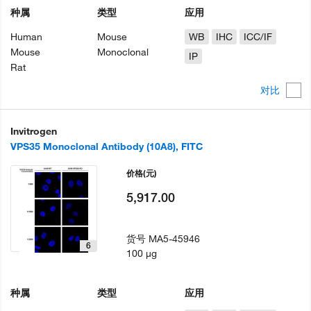
种属
类型
应用
Human
Mouse
WB
IHC
ICC/IF
Mouse
Monoclonal
IP
Rat
对比
Invitrogen
VPS35 Monoclonal Antibody (10A8), FITC
价格
(元)
5,917.00
货号
MA5-45946
6
100 µg
种属
类型
应用