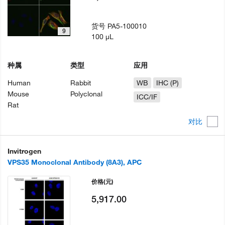
货号
PA5-100010
9
100 µL
种属
类型
应用
Human
Rabbit
WB
IHC (P)
Mouse
Polyclonal
ICC/IF
Rat
对比
Invitrogen
VPS35 Monoclonal Antibody (8A3), APC
价格
(元)
5,917.00