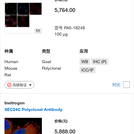
5,764.00
货号
PA5-18248
11
100 µg
种属
类型
应用
Human
Goat
WB
IHC (P)
Mouse
Polyclonal
ICC/IF
Rat
对比
高级验证
Invitrogen
SEC24C Polyclonal Antibody
价格
(元)
5,888.00