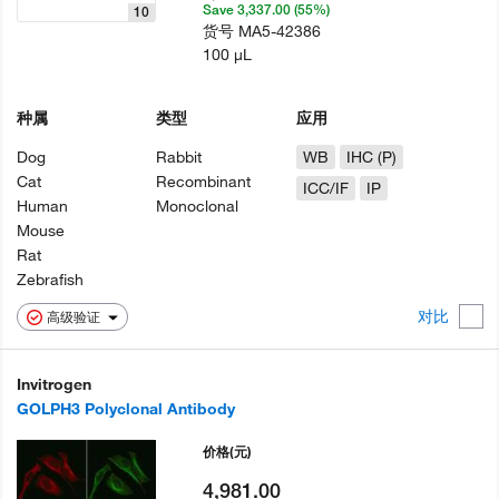
Save 3,337.00 (55%)
10
货号
MA5-42386
100 µL
种属
类型
应用
Dog
Rabbit
WB
IHC (P)
Cat
Recombinant
ICC/IF
IP
Human
Monoclonal
Mouse
Rat
Zebrafish
对比
高级验证
Invitrogen
GOLPH3 Polyclonal Antibody
价格
(元)
4,981.00