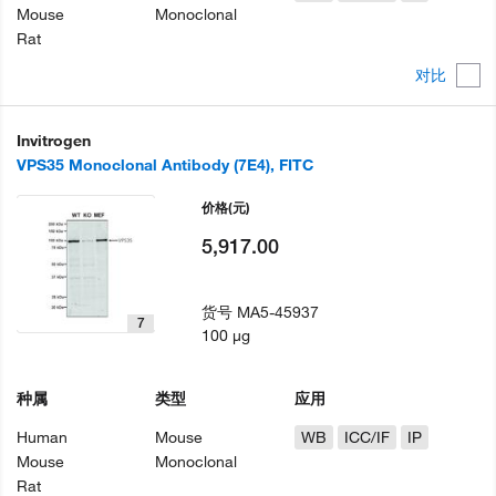
Mouse
Monoclonal
Rat
对比
Invitrogen
VPS35 Monoclonal Antibody (7E4), FITC
价格
(元)
5,917.00
货号
MA5-45937
7
100 µg
种属
类型
应用
Human
Mouse
WB
ICC/IF
IP
Mouse
Monoclonal
Rat