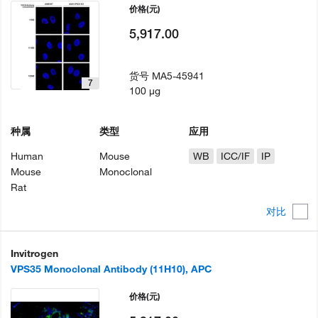
价格
(元)
5,917.00
货号
MA5-45941
7
100 µg
种属
类型
应用
Human
Mouse
WB
ICC/IF
IP
Mouse
Monoclonal
Rat
对比
Invitrogen
VPS35 Monoclonal Antibody (11H10), APC
价格
(元)