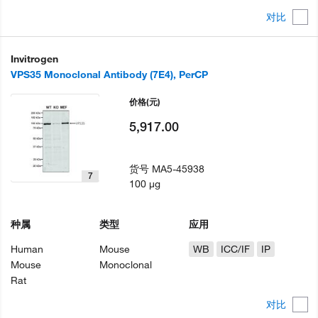
对比
Invitrogen
VPS35 Monoclonal Antibody (7E4), PerCP
价格
(元)
5,917.00
货号
MA5-45938
7
100 µg
种属
类型
应用
Human
Mouse
WB
ICC/IF
IP
Mouse
Monoclonal
Rat
对比