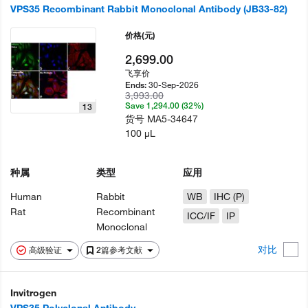
VPS35 Recombinant Rabbit Monoclonal Antibody (JB33-82)
价格
(元)
2,699.00
飞享价
30-Sep-2026
Ends:
3,993.00
Save 1,294.00 (32%)
13
货号
MA5-34647
100 µL
种属
类型
应用
Human
Rabbit
WB
IHC (P)
Rat
Recombinant
ICC/IF
IP
Monoclonal
对比
高级验证
2篇参考文献
Invitrogen