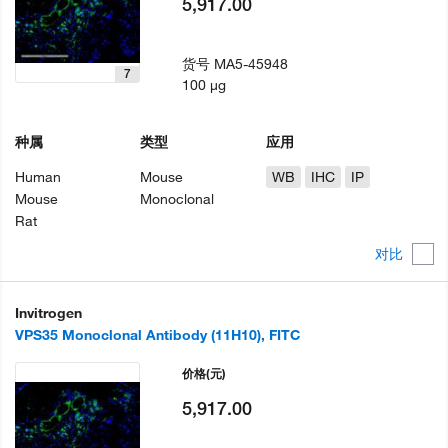
5,917.00
货号
MA5-45948
7
100 µg
种属
类型
应用
Human
Mouse
WB
IHC
IP
Mouse
Monoclonal
Rat
对比
Invitrogen
VPS35 Monoclonal Antibody (11H10), FITC
价格
(元)
5,917.00