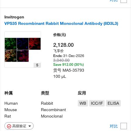
Invitrogen
VPS35 Recombinant Rabbit Monoclonal Antibody (8D3L3)
价格
(元)
2,128.00
飞享价
31-Dec-2026
Ends:
3,040.00
Save 912.00 (30%)
5
货号
MA5-35793
100 µL
种属
类型
应用
Human
Rabbit
WB
ICC/IF
ELISA
Mouse
Recombinant
Rat
Monoclonal
对比
高级验证