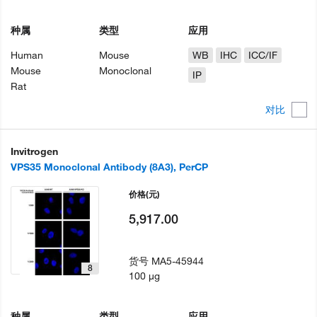
种属
类型
应用
Human
Mouse
WB
IHC
ICC/IF
Mouse
Monoclonal
IP
Rat
对比
Invitrogen
VPS35 Monoclonal Antibody (8A3), PerCP
价格
(元)
5,917.00
货号
MA5-45944
8
100 µg
种属
类型
应用