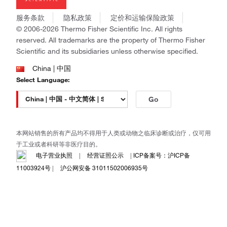
社会责任
Invitrogen
商标
Gibco
服务条款
隐私政策
定价和运输保险政策
政策和通知
Ion Torrent
© 2006-2026 Thermo Fisher Scientific Inc. All rights
reserved. All trademarks are the property of Thermo Fisher
Unity Lab Services
Scientific and its subsidiaries unless otherwise specified.
Patheon
PPD
China | 中国
Select Language:
Go
本网站销售的所有产品均不得用于人类或动物之临床诊断或治疗，仅可用
于工业或者科研等非医疗目的。
电子营业执照
|
经营证照公示
|
ICP备案号：沪ICP备
11003924号
|
沪公网安备 31011502006935号