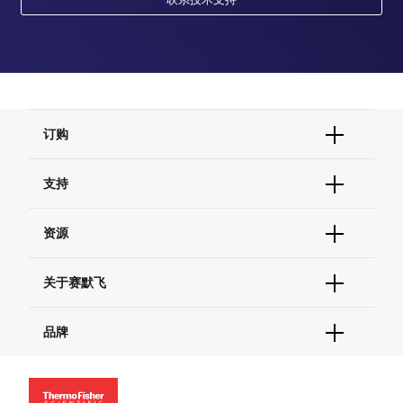
订购
订单状态查询
支持
订单支持
货号直购
帮助&支持
资源
现货供应中心
联系我们 - 400 820 8982
电子采购
技术支持中心
学习中心
关于赛默飞
查找文件&证书
促销
报告网站问题
活动&研讨会
关于我们
品牌
社交媒体
招聘
投资者关系
Thermo Scientific
新闻
Applied Biosystems