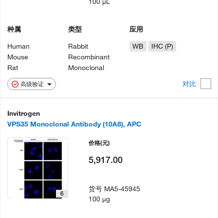
100 µL
种属
类型
应用
Human
Rabbit
WB
IHC (P)
Mouse
Recombinant
Rat
Monoclonal
对比
高级验证
Invitrogen
VPS35 Monoclonal Antibody (10A8), APC
价格
(元)
5,917.00
货号
MA5-45945
6
100 µg