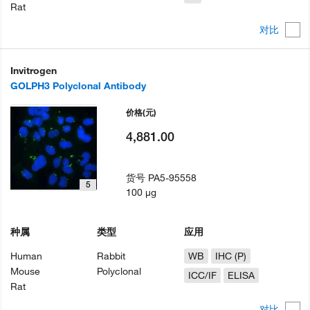
Rat
对比
Invitrogen
GOLPH3 Polyclonal Antibody
价格
(元)
4,881.00
货号
PA5-95558
5
100 µg
种属
类型
应用
Human
Rabbit
WB
IHC (P)
Mouse
Polyclonal
ICC/IF
ELISA
Rat
对比