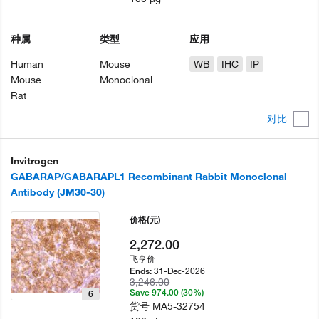
种属
类型
应用
Human
Mouse
WB
IHC
IP
Mouse
Monoclonal
Rat
对比
Invitrogen
GABARAP/GABARAPL1 Recombinant Rabbit Monoclonal
Antibody (JM30-30)
价格
(元)
2,272.00
飞享价
31-Dec-2026
Ends:
3,246.00
Save 974.00 (30%)
6
货号
MA5-32754