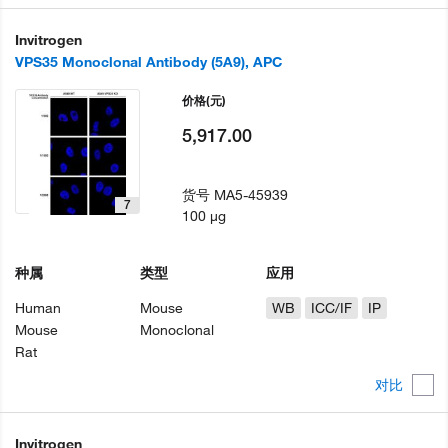
Invitrogen
VPS35 Monoclonal Antibody (5A9), APC
价格
(元)
5,917.00
货号
MA5-45939
7
100 µg
种属
类型
应用
Human
Mouse
WB
ICC/IF
IP
Mouse
Monoclonal
Rat
对比
Invitrogen