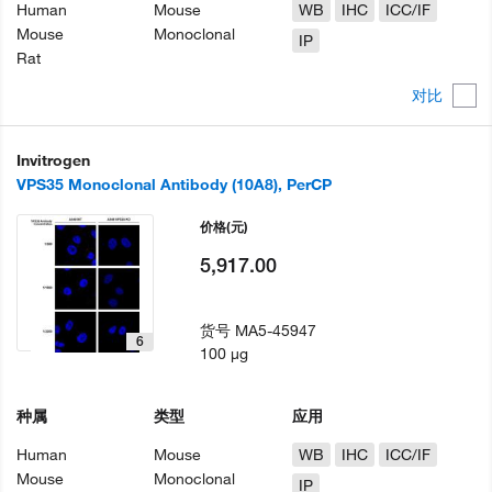
Human
Mouse
WB
IHC
ICC/IF
Mouse
Monoclonal
IP
Rat
对比
Invitrogen
VPS35 Monoclonal Antibody (10A8), PerCP
价格
(元)
5,917.00
货号
MA5-45947
6
100 µg
种属
类型
应用
Human
Mouse
WB
IHC
ICC/IF
Mouse
Monoclonal
IP