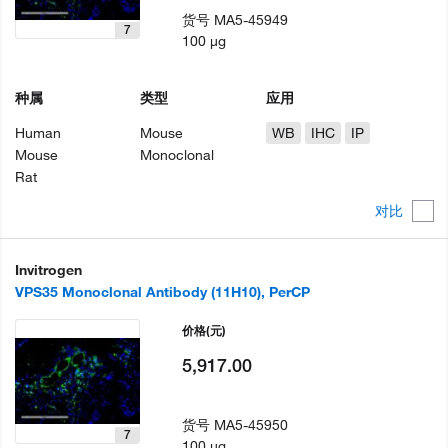
货号
MA5-45949
7
100 µg
种属
类型
应用
Human
Mouse
WB
IHC
IP
Mouse
Monoclonal
Rat
对比
Invitrogen
VPS35 Monoclonal Antibody (11H10), PerCP
价格
(元)
5,917.00
货号
MA5-45950
7
100 µg