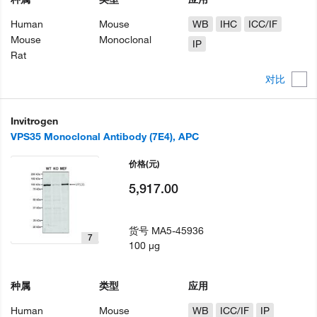
Human
Mouse
WB
IHC
ICC/IF
Mouse
Monoclonal
IP
Rat
对比
Invitrogen
VPS35 Monoclonal Antibody (7E4), APC
价格
(元)
5,917.00
货号
MA5-45936
7
100 µg
种属
类型
应用
Human
Mouse
WB
ICC/IF
IP