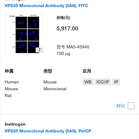
VPS35 Monoclonal Antibody (5A9), FITC
价格
(元)
5,917.00
货号
MA5-45940
7
100 µg
种属
类型
应用
Human
Mouse
WB
ICC/IF
IP
Mouse
Monoclonal
Rat
对比
Invitrogen
VPS35 Monoclonal Antibody (5A9), PerCP