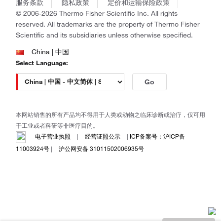
Gibco
服务条款
隐私政策
定价和运输保险政策
政策和通知
Ion Torrent
© 2006-2026 Thermo Fisher Scientific Inc. All rights
reserved. All trademarks are the property of Thermo Fisher
Unity Lab Services
Scientific and its subsidiaries unless otherwise specified.
Patheon
PPD
China | 中国
Select Language:
Go
本网站销售的所有产品均不得用于人类或动物之临床诊断或治疗，仅可用
于工业或者科研等非医疗目的。
电子营业执照
|
经营证照公示
|
ICP备案号：沪ICP备
11003924号
|
沪公网安备 31011502006935号