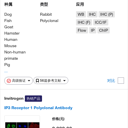
种属
类型
应用
Dog
Rabbit
WB
IHC
IHC (P)
Fish
Polyclonal
IHC (F)
ICC/IF
Goat
Flow
IP
ChIP
Hamster
Human
Mouse
Non-human
primate
Pig
...
对比
高级验证
56篇参考文献
Invitrogen
热销产品
IP3 Receptor 1 Polyclonal Antibody
价格
(元)