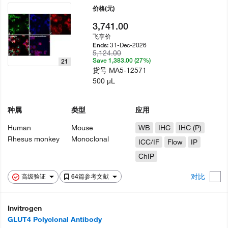
价格
(元)
3,741.00
飞享价
31-Dec-2026
Ends:
5,124.00
Save 1,383.00 (27%)
21
货号
MA5-12571
500 µL
种属
类型
应用
Human
Mouse
WB
IHC
IHC (P)
Rhesus monkey
Monoclonal
ICC/IF
Flow
IP
ChIP
对比
高级验证
64篇参考文献
Invitrogen
GLUT4 Polyclonal Antibody