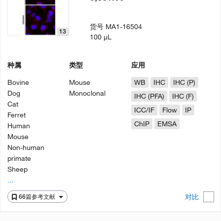
货号
MA1-16504
13
100 µL
种属
类型
应用
Bovine
Mouse
WB
IHC
IHC (P)
Dog
Monoclonal
IHC (PFA)
IHC (F)
Cat
ICC/IF
Flow
IP
Ferret
ChIP
EMSA
Human
Mouse
Non-human
primate
Sheep
...
对比
66篇参考文献