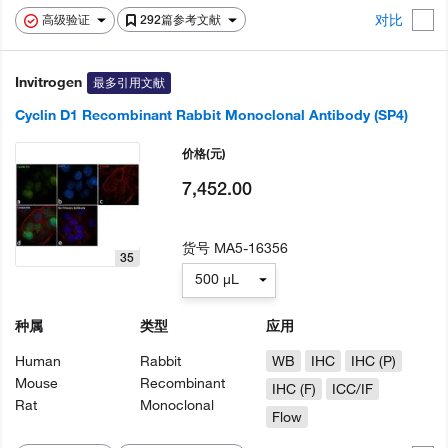
对比
高级验证
292篇参考文献
Invitrogen
最多引用文献
Cyclin D1 Recombinant Rabbit Monoclonal Antibody (SP4)
价格
(元)
7,452.00
货号
MA5-16356
35
500 µL
种属
类型
应用
Human
Rabbit
WB
IHC
IHC (P)
Mouse
Recombinant
IHC (F)
ICC/IF
Rat
Monoclonal
Flow