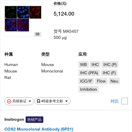
价格
(元)
5,124.00
货号
MA5407
38
500 µg
种属
类型
应用
Human
Mouse
WB
IHC
IHC (P)
Mouse
Monoclonal
IHC (PFA)
IHC (F)
Rat
ICC/IF
Flow
Neu
Inhibition
对比
高级验证
45篇参考文献
Invitrogen
热销产品
COX2 Monoclonal Antibody (SP21)