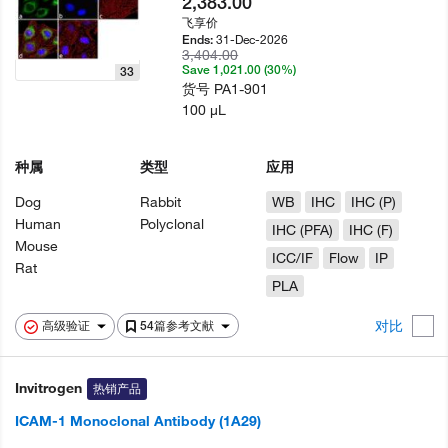
2,383.00
飞享价
31-Dec-2026
Ends:
3,404.00
Save 1,021.00 (30%)
33
货号
PA1-901
100 µL
种属
类型
应用
Dog
Rabbit
WB
IHC
IHC (P)
Human
Polyclonal
IHC (PFA)
IHC (F)
Mouse
ICC/IF
Flow
IP
Rat
PLA
对比
高级验证
54篇参考文献
Invitrogen
热销产品
ICAM-1 Monoclonal Antibody (1A29)