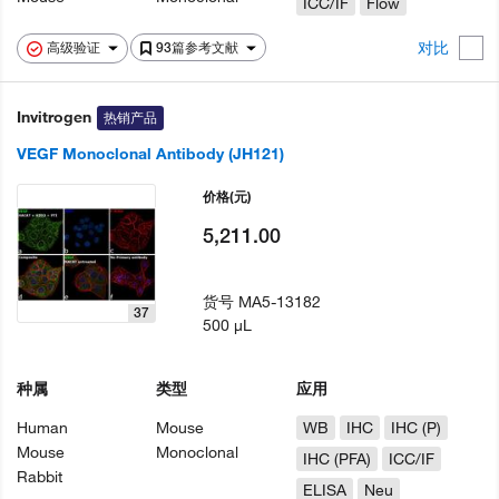
ICC/IF
Flow
对比
高级验证
93篇参考文献
Invitrogen
热销产品
VEGF Monoclonal Antibody (JH121)
价格
(元)
5,211.00
货号
MA5-13182
37
500 µL
种属
类型
应用
Human
Mouse
WB
IHC
IHC (P)
Mouse
Monoclonal
IHC (PFA)
ICC/IF
Rabbit
ELISA
Neu