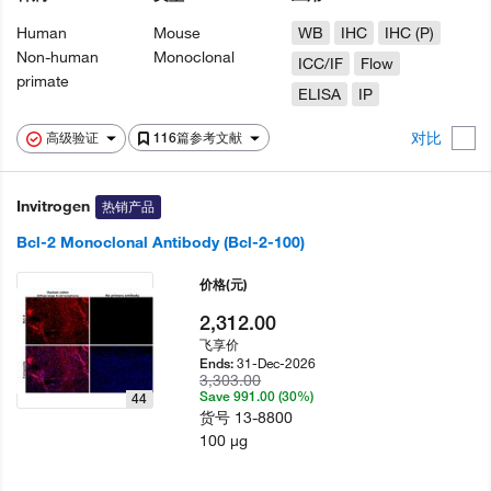
Human
Mouse
WB
IHC
IHC (P)
Non-human
Monoclonal
ICC/IF
Flow
primate
ELISA
IP
对比
高级验证
116篇参考文献
Invitrogen
热销产品
Bcl-2 Monoclonal Antibody (Bcl-2-100)
价格
(元)
2,312.00
飞享价
31-Dec-2026
Ends:
3,303.00
Save 991.00 (30%)
44
货号
13-8800
100 µg