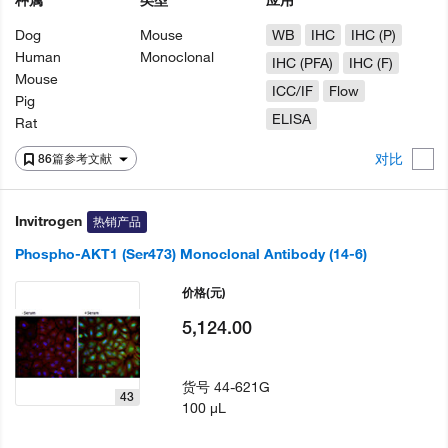
种属
类型
应用
Dog
Mouse
WB
IHC
IHC (P)
Human
Monoclonal
IHC (PFA)
IHC (F)
Mouse
ICC/IF
Flow
Pig
ELISA
Rat
对比
86篇参考文献
Invitrogen
热销产品
Phospho-AKT1 (Ser473) Monoclonal Antibody (14-6)
价格
(元)
5,124.00
货号
44-621G
43
100 µL