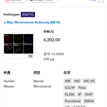
Invitrogen
热销产品
c-Myc Monoclonal Antibody (9E10)
价格
(元)
4,202.00
货号
13-2500
70
200 µg
种属
类型
应用
Human
Mouse
WB
IHC
IHC (P)
Mouse
Monoclonal
ICC/IF
Flow
ELISA
IP
ChIP
Functional
EMSA