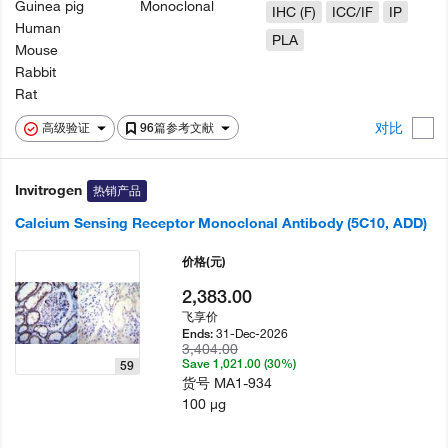
Guinea pig
Monoclonal
IHC (F)
ICC/IF
IP
Human
PLA
Mouse
Rabbit
Rat
对比
高级验证
96篇参考文献
Invitrogen
热销产品
Calcium Sensing Receptor Monoclonal Antibody (5C10, ADD)
价格
(元)
2,383.00
飞享价
31-Dec-2026
Ends:
3,404.00
Save 1,021.00 (30%)
59
货号
MA1-934
100 µg