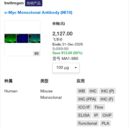
Invitrogen
热销产品
c-Myc Monoclonal Antibody (9E10)
价格
(元)
2,127.00
飞享价
31-Dec-2026
Ends:
3,039.00
Save 912.00 (30%)
80
货号
MA1-980
100 µg
种属
类型
应用
Human
Mouse
WB
IHC
IHC (P)
Monoclonal
IHC (PFA)
IHC (F)
ICC/IF
Flow
ELISA
IP
ChIP
Functional
PLA