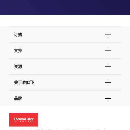
订购
订单状态查询
支持
订单支持
货号直购
帮助&支持
资源
现货供应中心
联系我们 - 400 820 8982
电子采购
技术支持中心
学习中心
关于赛默飞
查找文件&证书
促销
报告网站问题
活动&研讨会
关于我们
品牌
社交媒体
招聘
投资者关系
Thermo Scientific
新闻
Applied Biosystems
社会责任
Invitrogen
商标