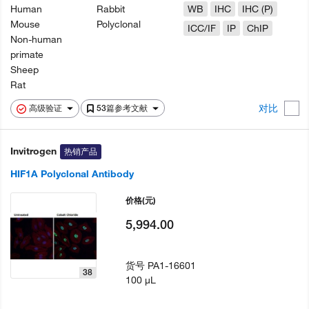
Human
Rabbit
WB
IHC
IHC (P)
Mouse
Polyclonal
ICC/IF
IP
ChIP
Non-human
primate
Sheep
Rat
对比
高级验证
53篇参考文献
Invitrogen
热销产品
HIF1A Polyclonal Antibody
价格
(元)
5,994.00
货号
PA1-16601
38
100 µL