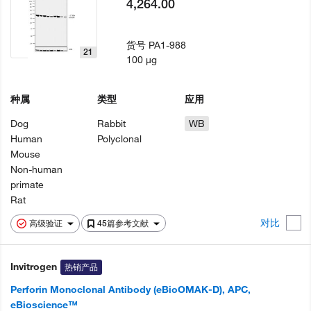
4,264.00
货号
PA1-988
21
100 µg
种属
类型
应用
Dog
Rabbit
WB
Human
Polyclonal
Mouse
Non-human
primate
Rat
对比
高级验证
45篇参考文献
Invitrogen
热销产品
Perforin Monoclonal Antibody (eBioOMAK-D), APC,
eBioscience™