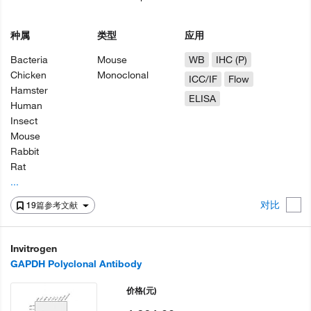
种属
类型
应用
Bacteria
Mouse
WB
IHC (P)
Chicken
Monoclonal
ICC/IF
Flow
Hamster
ELISA
Human
Insect
Mouse
Rabbit
Rat
...
对比
19篇参考文献
Invitrogen
GAPDH Polyclonal Antibody
价格
(元)