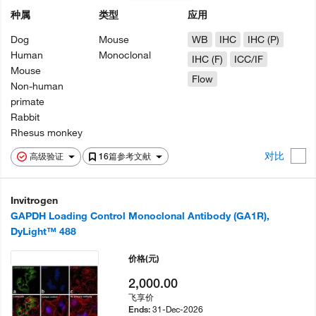
种属
类型
应用
Dog
Mouse
WB
IHC
IHC (P)
Human
Monoclonal
IHC (F)
ICC/IF
Mouse
Flow
Non-human
primate
Rabbit
Rhesus monkey
对比
高级验证
16篇参考文献
Invitrogen
GAPDH Loading Control Monoclonal Antibody (GA1R),
DyLight™ 488
价格
(元)
2,000.00
飞享价
31-Dec-2026
Ends: