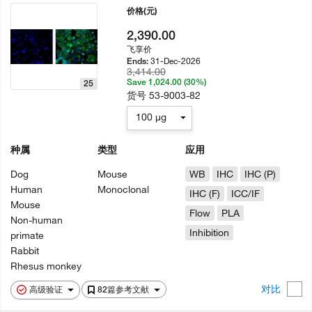
价格
(元)
2,390.00
飞享价
31-Dec-2026
Ends:
3,414.00
Save 1,024.00 (30%)
25
货号
53-9003-82
100 µg
种属
类型
应用
Dog
Mouse
WB
IHC
IHC (P)
Human
Monoclonal
IHC (F)
ICC/IF
Mouse
Flow
PLA
Non-human
Inhibition
primate
Rabbit
Rhesus monkey
对比
高级验证
82篇参考文献