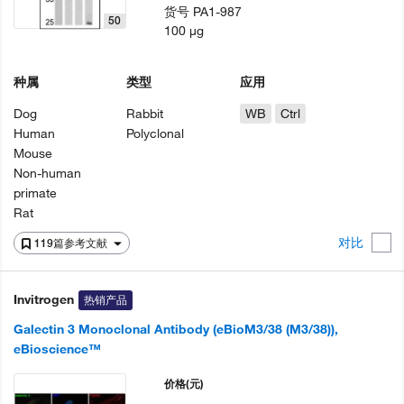
货号
PA1-987
50
100 µg
种属
类型
应用
Dog
Rabbit
WB
Ctrl
Human
Polyclonal
Mouse
Non-human
primate
Rat
对比
119篇参考文献
Invitrogen
热销产品
Galectin 3 Monoclonal Antibody (eBioM3/38 (M3/38)),
eBioscience™
价格
(元)