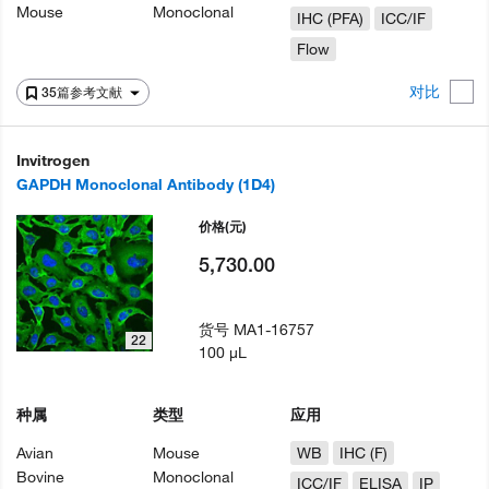
Mouse
Monoclonal
IHC (PFA)
ICC/IF
Flow
对比
35篇参考文献
Invitrogen
GAPDH Monoclonal Antibody (1D4)
价格
(元)
5,730.00
货号
MA1-16757
22
100 µL
种属
类型
应用
Avian
Mouse
WB
IHC (F)
Bovine
Monoclonal
ICC/IF
ELISA
IP