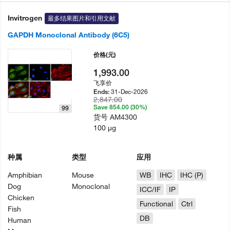
Invitrogen
最多结果图片和引用文献
GAPDH Monoclonal Antibody (6C5)
价格
(元)
1,993.00
飞享价
31-Dec-2026
Ends:
2,847.00
Save 854.00 (30%)
99
货号
AM4300
100 µg
种属
类型
应用
Amphibian
Mouse
WB
IHC
IHC (P)
Dog
Monoclonal
ICC/IF
IP
Chicken
Functional
Ctrl
Fish
DB
Human