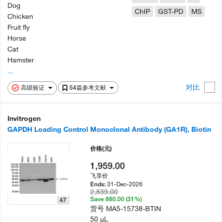
Dog
ChIP
GST-PD
MS
Chicken
Fruit fly
Horse
Cat
Hamster
...
对比
高级验证
54篇参考文献
Invitrogen
GAPDH Loading Control Monoclonal Antibody (GA1R), Biotin
价格
(元)
1,959.00
飞享价
31-Dec-2026
Ends:
2,839.00
Save 880.00 (31%)
47
货号
MA5-15738-BTIN
50 µL