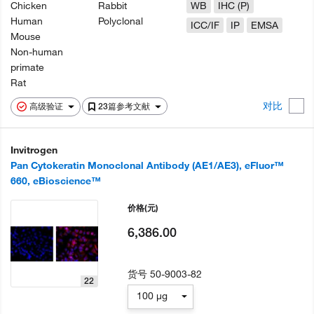
Chicken
Rabbit
WB
IHC (P)
Human
Polyclonal
ICC/IF
IP
EMSA
Mouse
Non-human
primate
Rat
对比
高级验证
23篇参考文献
Invitrogen
Pan Cytokeratin Monoclonal Antibody (AE1/AE3), eFluor™
660, eBioscience™
价格
(元)
6,386.00
货号
50-9003-82
22
100 µg