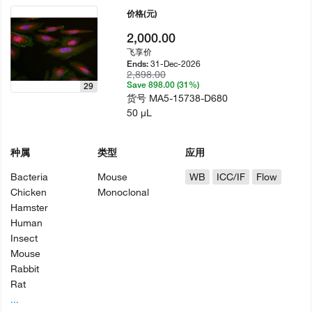
价格
(元)
2,000.00
飞享价
31-Dec-2026
Ends:
2,898.00
Save 898.00 (31%)
29
货号
MA5-15738-D680
50 µL
种属
类型
应用
Bacteria
Mouse
WB
ICC/IF
Flow
Chicken
Monoclonal
Hamster
Human
Insect
Mouse
Rabbit
Rat
...