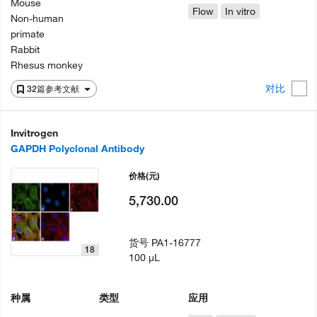
Mouse
Flow
In vitro
Non-human
primate
Rabbit
Rhesus monkey
对比
32篇参考文献
Invitrogen
GAPDH Polyclonal Antibody
价格
(元)
5,730.00
货号
PA1-16777
18
100 µL
种属
类型
应用