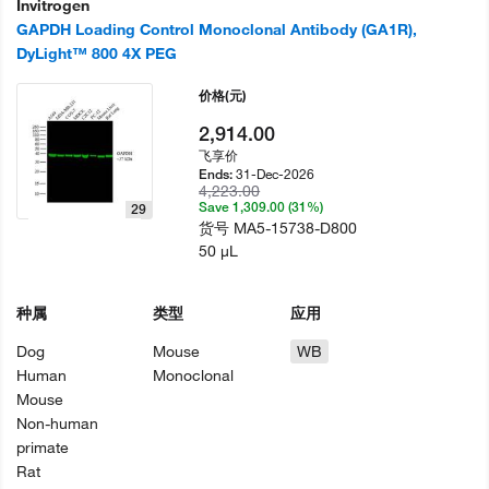
Invitrogen
GAPDH Loading Control Monoclonal Antibody (GA1R),
DyLight™ 800 4X PEG
价格
(元)
2,914.00
飞享价
31-Dec-2026
Ends:
4,223.00
Save 1,309.00 (31%)
29
货号
MA5-15738-D800
50 µL
种属
类型
应用
Dog
Mouse
WB
Human
Monoclonal
Mouse
Non-human
primate
Rat