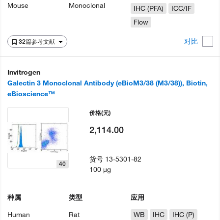
Mouse
Monoclonal
IHC (PFA)
ICC/IF
Flow
对比
32篇参考文献
Invitrogen
Galectin 3 Monoclonal Antibody (eBioM3/38 (M3/38)), Biotin,
eBioscience™
价格
(元)
2,114.00
货号
13-5301-82
40
100 µg
种属
类型
应用
Human
Rat
WB
IHC
IHC (P)