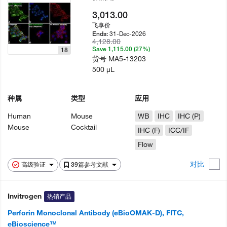
3,013.00
飞享价
31-Dec-2026
Ends:
4,128.00
Save 1,115.00 (27%)
18
货号
MA5-13203
500 µL
种属
类型
应用
Human
Mouse
WB
IHC
IHC (P)
Mouse
Cocktail
IHC (F)
ICC/IF
Flow
对比
高级验证
39篇参考文献
Invitrogen
热销产品
Perforin Monoclonal Antibody (eBioOMAK-D), FITC,
eBioscience™