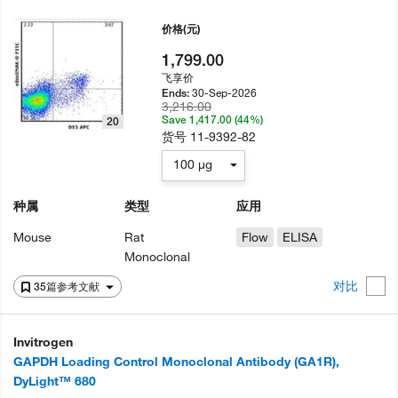
价格
(元)
1,799.00
飞享价
30-Sep-2026
Ends:
3,216.00
Save 1,417.00 (44%)
20
货号
11-9392-82
100 µg
种属
类型
应用
Mouse
Rat
Flow
ELISA
Monoclonal
对比
35篇参考文献
Invitrogen
GAPDH Loading Control Monoclonal Antibody (GA1R),
DyLight™ 680