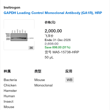
Invitrogen
GAPDH Loading Control Monoclonal Antibody (GA1R), HRP
价格
(元)
2,000.00
飞享价
31-Dec-2026
Ends:
2,898.00
Save 898.00 (31%)
36
货号
MA5-15738-HRP
50 µL
种属
类型
应用
Bacteria
Mouse
WB
Chicken
Monoclonal
Hamster
Human
Insect
Mouse