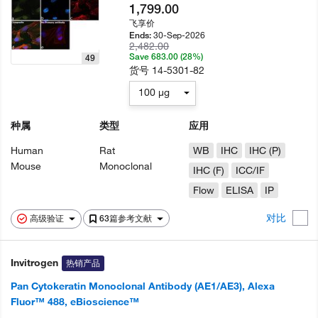
1,799.00
飞享价
30-Sep-2026
Ends:
2,482.00
Save 683.00 (28%)
49
货号
14-5301-82
100 µg
种属
类型
应用
Human
Rat
WB
IHC
IHC (P)
Mouse
Monoclonal
IHC (F)
ICC/IF
Flow
ELISA
IP
对比
高级验证
63篇参考文献
Invitrogen
热销产品
Pan Cytokeratin Monoclonal Antibody (AE1/AE3), Alexa
Fluor™ 488, eBioscience™