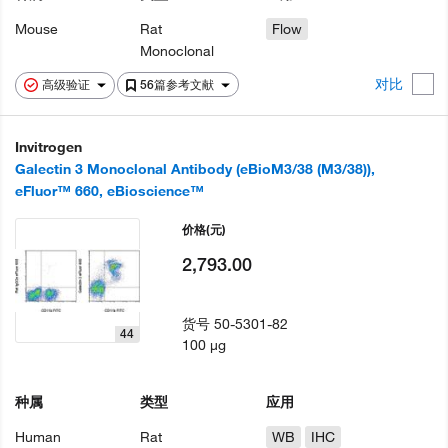
Mouse
Rat
Flow
Monoclonal
对比
高级验证
56篇参考文献
Invitrogen
Galectin 3 Monoclonal Antibody (eBioM3/38 (M3/38)),
eFluor™ 660, eBioscience™
价格
(元)
2,793.00
货号
50-5301-82
44
100 µg
种属
类型
应用
Human
Rat
WB
IHC