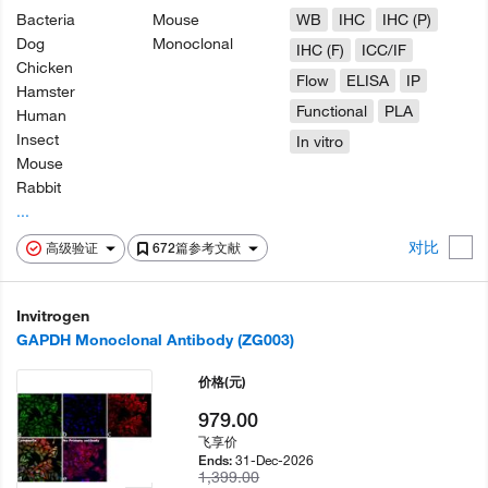
Bacteria
Mouse
WB
IHC
IHC (P)
Dog
Monoclonal
IHC (F)
ICC/IF
Chicken
Flow
ELISA
IP
Hamster
Functional
PLA
Human
Insect
In vitro
Mouse
Rabbit
...
对比
高级验证
672篇参考文献
Invitrogen
GAPDH Monoclonal Antibody (ZG003)
价格
(元)
979.00
飞享价
31-Dec-2026
Ends:
1,399.00