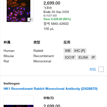
2,699.00
飞享价
30-Sep-2026
Ends:
6,127.00
Save 3,428.00 (56%)
4
货号
MA5-42602
100 µL
种属
类型
应用
Human
Rabbit
WB
IHC (P)
Mouse
Recombinant
ICC/IF
ELISA
IP
Rat
Monoclonal
对比
Invitrogen
HK1 Recombinant Rabbit Monoclonal Antibody (23GB870)
价格
(元)
2,699.00