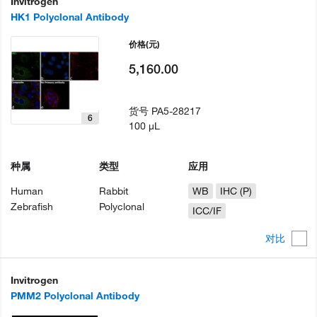
Invitrogen
HK1 Polyclonal Antibody
价格
(元)
5,160.00
货号
PA5-28217
6
100 µL
种属
类型
应用
Human
Rabbit
WB
IHC (P)
Zebrafish
Polyclonal
ICC/IF
对比
Invitrogen
PMM2 Polyclonal Antibody