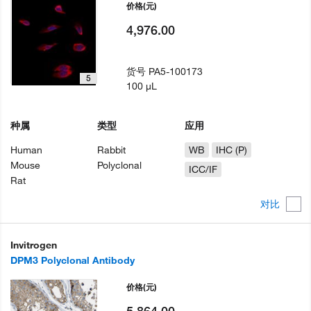
价格
(元)
4,976.00
货号
PA5-100173
5
100 µL
种属
类型
应用
Human
Rabbit
WB
IHC (P)
Mouse
Polyclonal
ICC/IF
Rat
对比
Invitrogen
DPM3 Polyclonal Antibody
价格
(元)
5,864.00