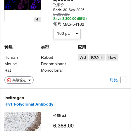
飞享价
30-Sep-2026
Ends:
5,999.00
Save 3,300.00 (55%)
4
货号
MA5-54162
100 µL
种属
类型
应用
Human
Rabbit
WB
ICC/IF
Flow
Mouse
Recombinant
Rat
Monoclonal
对比
高级验证
Invitrogen
HK1 Polyclonal Antibody
价格
(元)
6,368.00