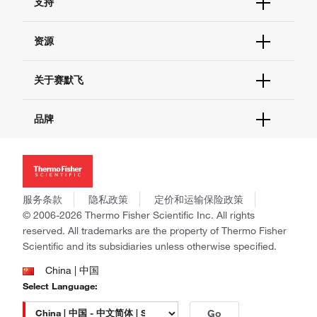
支持
订单支持
货号直购
帮助&支持
资源
现货供应中心
联系我们 - 400 820 8982
电子采购
技术支持中心
学习中心
关于赛默飞
查找文件&证书
促销
报告网站问题
活动&研讨会
关于我们
品牌
社交媒体
招聘
投资者关系
Thermo Scientific
新闻
Applied Biosystems
社会责任
Invitrogen
商标
Gibco
服务条款
隐私政策
定价和运输保险政策
政策和通知
Ion Torrent
© 2006-2026 Thermo Fisher Scientific Inc. All rights
reserved. All trademarks are the property of Thermo Fisher
Unity Lab Services
Scientific and its subsidiaries unless otherwise specified.
Patheon
PPD
China | 中国
Select Language:
Go