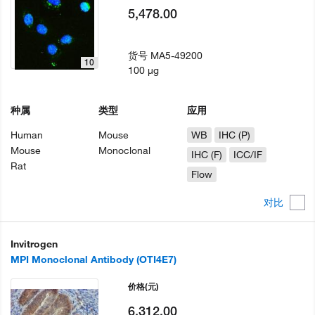
5,478.00
货号
MA5-49200
10
100 µg
种属
类型
应用
Human
Mouse
WB
IHC (P)
Mouse
Monoclonal
IHC (F)
ICC/IF
Rat
Flow
对比
Invitrogen
MPI Monoclonal Antibody (OTI4E7)
价格
(元)
6,312.00