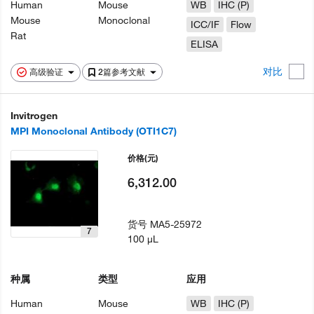
Human
Mouse
WB
IHC (P)
Mouse
Monoclonal
ICC/IF
Flow
Rat
ELISA
对比
高级验证
2篇参考文献
Invitrogen
MPI Monoclonal Antibody (OTI1C7)
价格
(元)
6,312.00
货号
MA5-25972
7
100 µL
种属
类型
应用
Human
Mouse
WB
IHC (P)