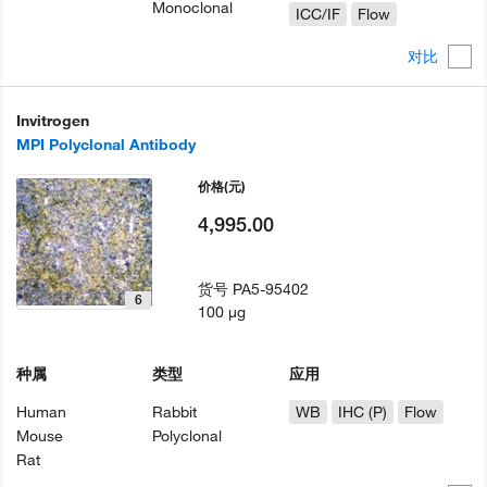
Monoclonal
ICC/IF
Flow
对比
Invitrogen
MPI Polyclonal Antibody
价格
(元)
4,995.00
货号
PA5-95402
6
100 µg
种属
类型
应用
Human
Rabbit
WB
IHC (P)
Flow
Mouse
Polyclonal
Rat