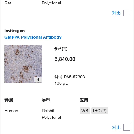
Rat
Polyclonal
对比
Invitrogen
GMPPA Polyclonal Antibody
价格
(元)
5,840.00
货号
PA5-57303
4
100 µL
种属
类型
应用
Human
Rabbit
WB
IHC (P)
Polyclonal
对比