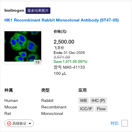
Invitrogen
最多结果图片
HK1 Recombinant Rabbit Monoclonal Antibody (ST47-05)
价格
(元)
2,500.00
飞享价
31-Dec-2026
Ends:
3,571.00
Save 1,071.00 (30%)
13
货号
MA5-41133
100 µL
种属
类型
应用
Human
Rabbit
WB
IHC (P)
Mouse
Recombinant
ICC/IF
Flow
Rat
Monoclonal
对比
高级验证