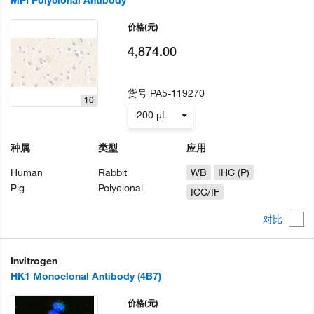
价格
(元)
4,874.00
货号
PA5-119270
10
200 µL
种属
类型
应用
Human
Rabbit
WB
IHC (P)
Pig
Polyclonal
ICC/IF
对比
Invitrogen
HK1 Monoclonal Antibody (4B7)
价格
(元)