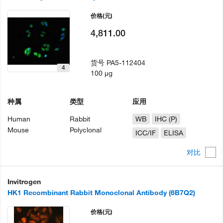
价格
(元)
4,811.00
货号
PA5-112404
4
100 µg
种属
类型
应用
Human
Rabbit
WB
IHC (P)
Mouse
Polyclonal
ICC/IF
ELISA
对比
Invitrogen
HK1 Recombinant Rabbit Monoclonal Antibody (6B7Q2)
价格
(元)