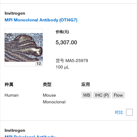
Invitrogen
MPI Monoclonal Antibody (OTI4G7)
价格
(元)
5,307.00
货号
MA5-25979
12
100 µL
种属
类型
应用
Human
Mouse
WB
IHC (P)
Flow
Monoclonal
对比
Invitrogen
MPI Polyclonal Antibody