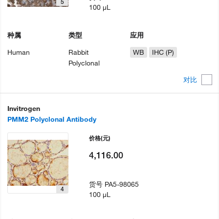
5
100 µL
种属
类型
应用
Human
Rabbit
WB
IHC (P)
Polyclonal
对比
Invitrogen
PMM2 Polyclonal Antibody
价格
(元)
4,116.00
货号
PA5-98065
4
100 µL