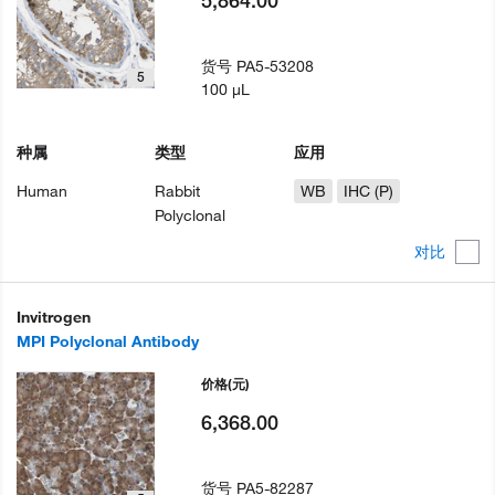
货号
PA5-53208
5
100 µL
种属
类型
应用
Human
Rabbit
WB
IHC (P)
Polyclonal
对比
Invitrogen
MPI Polyclonal Antibody
价格
(元)
6,368.00
货号
PA5-82287