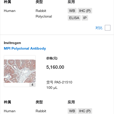
种属
类型
应用
Human
Rabbit
WB
IHC (P)
Polyclonal
ELISA
IP
对比
Invitrogen
MPI Polyclonal Antibody
价格
(元)
5,160.00
货号
PA5-21510
4
100 µL
种属
类型
应用
Human
Rabbit
WB
IHC (P)