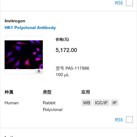
对比
Invitrogen
HK1 Polyclonal Antibody
价格
(元)
5,172.00
货号
PA5-117986
6
100 µL
种属
类型
应用
Human
Rabbit
WB
ICC/IF
IP
Polyclonal
对比