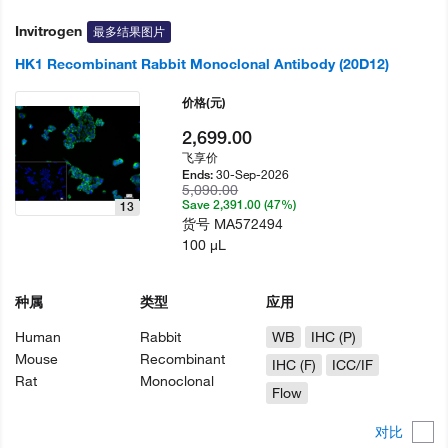
Invitrogen
最多结果图片
HK1 Recombinant Rabbit Monoclonal Antibody (20D12)
价格
(元)
2,699.00
飞享价
30-Sep-2026
Ends:
5,090.00
Save 2,391.00 (47%)
13
货号
MA572494
100 µL
种属
类型
应用
Human
Rabbit
WB
IHC (P)
Mouse
Recombinant
IHC (F)
ICC/IF
Rat
Monoclonal
Flow
对比