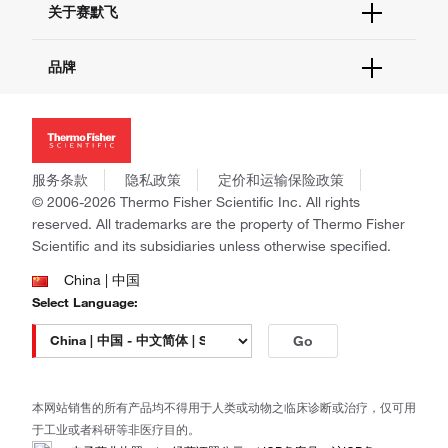
关于赛默飞
查找文件&证书
促销
报告网站问题
活动&研讨会
关于我们
品牌
社交媒体
招聘
投资者关系
Thermo Scientific
新闻
Applied Biosystems
社会责任
Invitrogen
商标
Gibco
服务条款
隐私政策
定价和运输保险政策
政策和通知
Ion Torrent
© 2006-2026 Thermo Fisher Scientific Inc. All rights
reserved. All trademarks are the property of Thermo Fisher
Unity Lab Services
Scientific and its subsidiaries unless otherwise specified.
Patheon
PPD
China | 中国
Select Language:
Go
本网站销售的所有产品均不得用于人类或动物之临床诊断或治疗，仅可用
于工业或者科研等非医疗目的。