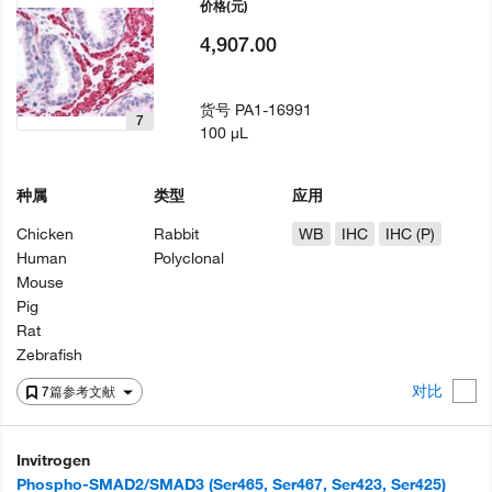
价格
(元)
4,907.00
货号
PA1-16991
7
100 µL
种属
类型
应用
Chicken
Rabbit
WB
IHC
IHC (P)
Human
Polyclonal
Mouse
Pig
Rat
Zebrafish
对比
7篇参考文献
Invitrogen
Phospho-SMAD2/SMAD3 (Ser465, Ser467, Ser423, Ser425)