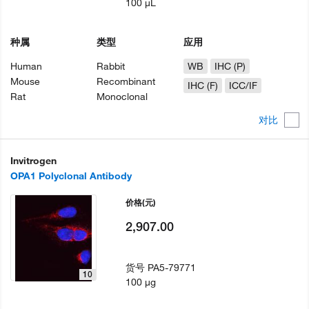
100 µL
种属
类型
应用
Human
Rabbit
WB
IHC (P)
Mouse
Recombinant
IHC (F)
ICC/IF
Rat
Monoclonal
对比
Invitrogen
OPA1 Polyclonal Antibody
价格
(元)
2,907.00
货号
PA5-79771
10
100 µg