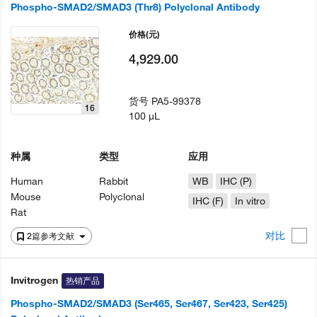
Phospho-SMAD2/SMAD3 (Thr8) Polyclonal Antibody
价格
(元)
4,929.00
货号
PA5-99378
16
100 µL
种属
类型
应用
Human
Rabbit
WB
IHC (P)
Mouse
Polyclonal
IHC (F)
In vitro
Rat
对比
2篇参考文献
Invitrogen
热销产品
Phospho-SMAD2/SMAD3 (Ser465, Ser467, Ser423, Ser425)