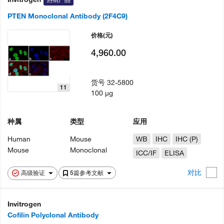
PTEN Monoclonal Antibody (2F4C9)
价格
(元)
4,960.00
货号
32-5800
11
100 µg
种属
类型
应用
Human
Mouse
WB
IHC
IHC (P)
Mouse
Monoclonal
ICC/IF
ELISA
对比
高级验证
5篇参考文献
Invitrogen
Cofilin Polyclonal Antibody