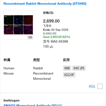
Recombinant Rabbit Monoclonal Antibody (ST0493)
价格
(元)
2,699.00
飞享价
30-Sep-2026
Ends:
5,652.00
Save 2,953.00 (52%)
13
货号
MA5-56386
100 µL
种属
类型
应用
Human
Rabbit
WB
IHC (P)
Mouse
Recombinant
ICC/IF
Monoclonal
对比
Invitrogen
SMAD3 Monoclonal Antibody (5G11)