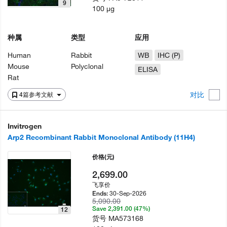
9
100 µg
种属
类型
应用
Human
Rabbit
WB
IHC (P)
Mouse
Polyclonal
ELISA
Rat
对比
4篇参考文献
Invitrogen
Arp2 Recombinant Rabbit Monoclonal Antibody (11H4)
价格
(元)
2,699.00
飞享价
30-Sep-2026
Ends:
5,090.00
Save 2,391.00 (47%)
12
货号
MA573168