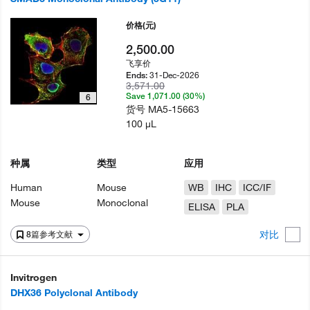
价格
(元)
2,500.00
飞享价
31-Dec-2026
Ends:
3,571.00
Save 1,071.00 (30%)
6
货号
MA5-15663
100 µL
种属
类型
应用
Human
Mouse
WB
IHC
ICC/IF
Mouse
Monoclonal
ELISA
PLA
对比
8篇参考文献
Invitrogen
DHX36 Polyclonal Antibody