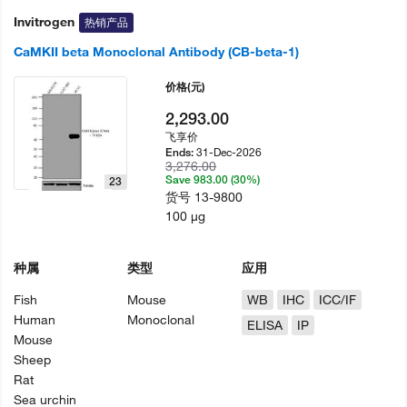
Invitrogen
热销产品
CaMKII beta Monoclonal Antibody (CB-beta-1)
价格
(元)
2,293.00
飞享价
31-Dec-2026
Ends:
3,276.00
Save 983.00 (30%)
23
货号
13-9800
100 µg
种属
类型
应用
Fish
Mouse
WB
IHC
ICC/IF
Human
Monoclonal
ELISA
IP
Mouse
Sheep
Rat
Sea urchin