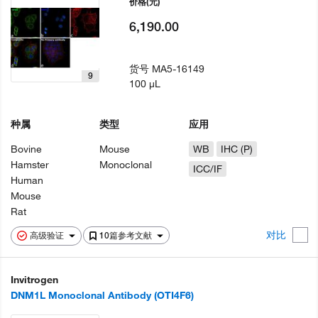
价格
(元)
6,190.00
货号
MA5-16149
9
100 µL
种属
类型
应用
Bovine
Mouse
WB
IHC (P)
Hamster
Monoclonal
ICC/IF
Human
Mouse
Rat
对比
高级验证
10篇参考文献
Invitrogen
DNM1L Monoclonal Antibody (OTI4F6)