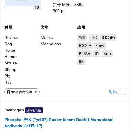
货号
MA5-13395
16
500 µL
种属
类型
应用
Bovine
Mouse
WB
IHC
IHC (P)
Dog
Monoclonal
ICC/IF
Flow
Horse
ELISA
IP
Neu
Human
IM
Mouse
Sheep
Pig
Rat
对比
98篇参考文献
Invitrogen
热销产品
Phospho-FAK (Tyr397) Recombinant Rabbit Monoclonal
Antibody (31H5L17)