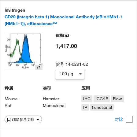
Invitrogen
CD29 (Integrin beta 1) Monoclonal Antibody (eBioHMb1-1
(HMb1-1)), eBioscience™
价格
(元)
1,417.00
货号
14-0291-82
71
100 µg
种属
类型
应用
Mouse
Hamster
IHC
ICC/IF
Flow
Rat
Monoclonal
IP
Functional
对比
78篇参考文献