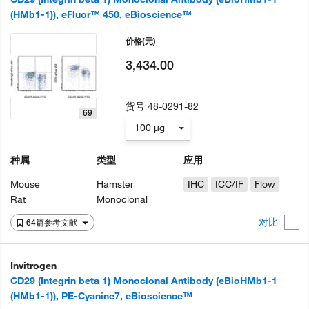
(HMb1-1)), eFluor™ 450, eBioscience™
价格
(元)
3,434.00
货号
48-0291-82
69
100 µg
种属
类型
应用
Mouse
Hamster
IHC
ICC/IF
Flow
Rat
Monoclonal
对比
64篇参考文献
Invitrogen
CD29 (Integrin beta 1) Monoclonal Antibody (eBioHMb1-1
(HMb1-1)), PE-Cyanine7, eBioscience™