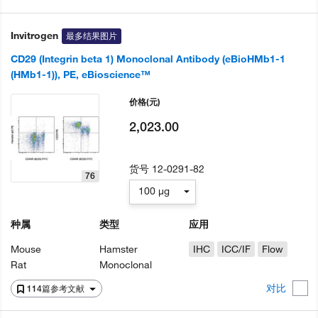
Invitrogen
最多结果图片
CD29 (Integrin beta 1) Monoclonal Antibody (eBioHMb1-1
(HMb1-1)), PE, eBioscience™
价格
(元)
2,023.00
货号
12-0291-82
76
100 µg
种属
类型
应用
Mouse
Hamster
IHC
ICC/IF
Flow
Rat
Monoclonal
对比
114篇参考文献