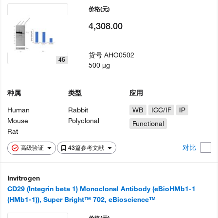
价格
(元)
4,308.00
货号
AHO0502
45
500 µg
种属
类型
应用
Human
Rabbit
WB
ICC/IF
IP
Mouse
Polyclonal
Functional
Rat
对比
高级验证
43篇参考文献
Invitrogen
CD29 (Integrin beta 1) Monoclonal Antibody (eBioHMb1-1
(HMb1-1)), Super Bright™ 702, eBioscience™