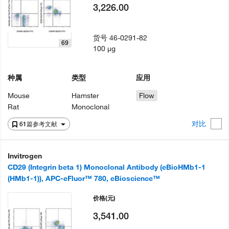
3,226.00
货号
46-0291-82
69
100 µg
种属
类型
应用
Mouse
Hamster
Flow
Rat
Monoclonal
对比
61篇参考文献
Invitrogen
CD29 (Integrin beta 1) Monoclonal Antibody (eBioHMb1-1
(HMb1-1)), APC-eFluor™ 780, eBioscience™
价格
(元)
3,541.00