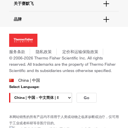
关于赛默飞
查找文件&证书
促销
报告网站问题
活动&研讨会
关于我们
品牌
社交媒体
招聘
投资者关系
Thermo Scientific
新闻
Applied Biosystems
社会责任
Invitrogen
商标
Gibco
服务条款
隐私政策
定价和运输保险政策
政策和通知
Ion Torrent
© 2006-2026 Thermo Fisher Scientific Inc. All rights
reserved. All trademarks are the property of Thermo Fisher
Unity Lab Services
Scientific and its subsidiaries unless otherwise specified.
Patheon
PPD
China | 中国
Select Language:
Go
本网站销售的所有产品均不得用于人类或动物之临床诊断或治疗，仅可用
于工业或者科研等非医疗目的。