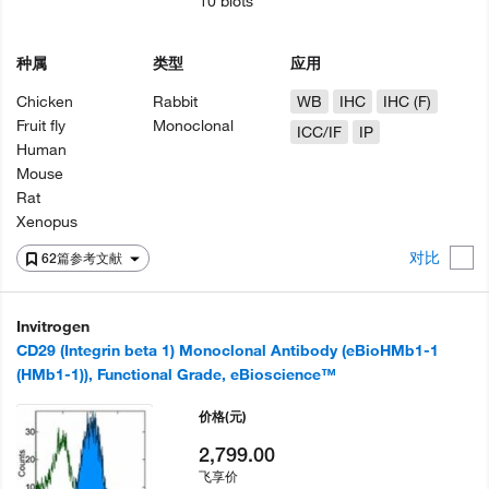
10 blots
种属
类型
应用
Chicken
Rabbit
WB
IHC
IHC (F)
Fruit fly
Monoclonal
ICC/IF
IP
Human
Mouse
Rat
Xenopus
对比
62篇参考文献
Invitrogen
CD29 (Integrin beta 1) Monoclonal Antibody (eBioHMb1-1
(HMb1-1)), Functional Grade, eBioscience™
价格
(元)
2,799.00
飞享价