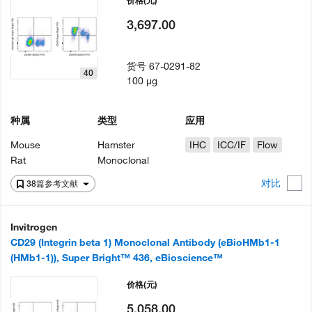
价格
(元)
3,697.00
货号
67-0291-82
40
100 µg
种属
类型
应用
Mouse
Hamster
IHC
ICC/IF
Flow
Rat
Monoclonal
对比
38篇参考文献
Invitrogen
CD29 (Integrin beta 1) Monoclonal Antibody (eBioHMb1-1
(HMb1-1)), Super Bright™ 436, eBioscience™
价格
(元)
5,058.00