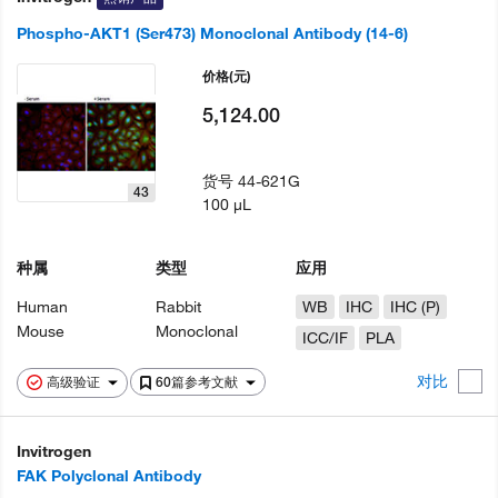
Phospho-AKT1 (Ser473) Monoclonal Antibody (14-6)
价格
(元)
5,124.00
货号
44-621G
43
100 µL
种属
类型
应用
Human
Rabbit
WB
IHC
IHC (P)
Mouse
Monoclonal
ICC/IF
PLA
对比
高级验证
60篇参考文献
Invitrogen
FAK Polyclonal Antibody