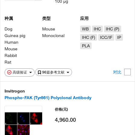
100 µg
种属
类型
应用
Dog
Mouse
WB
IHC
IHC (P)
Guinea pig
Monoclonal
IHC (F)
ICC/IF
IP
Human
PLA
Mouse
Rabbit
Rat
对比
高级验证
96篇参考文献
Invitrogen
Phospho-FAK (Tyr861) Polyclonal Antibody
价格
(元)
4,960.00