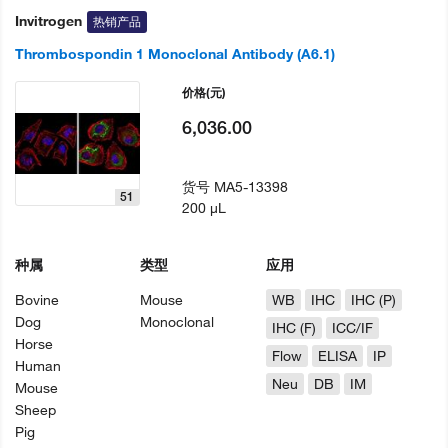
Invitrogen
热销产品
Thrombospondin 1 Monoclonal Antibody (A6.1)
价格
(元)
6,036.00
货号
MA5-13398
51
200 µL
种属
类型
应用
Bovine
Mouse
WB
IHC
IHC (P)
Dog
Monoclonal
IHC (F)
ICC/IF
Horse
Flow
ELISA
IP
Human
Neu
DB
IM
Mouse
Sheep
Pig