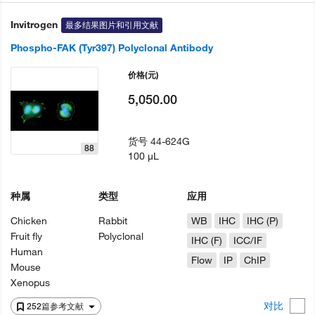
Invitrogen
最多结果图片和引用文献
Phospho-FAK (Tyr397) Polyclonal Antibody
价格
(元)
5,050.00
货号
44-624G
88
100 µL
种属
类型
应用
Chicken
Rabbit
WB
IHC
IHC (P)
Fruit fly
Polyclonal
IHC (F)
ICC/IF
Human
Flow
IP
ChIP
Mouse
Xenopus
对比
252篇参考文献