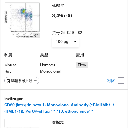
价格
(元)
3,495.00
货号
25-0291-82
67
100 µg
种属
类型
应用
Mouse
Hamster
Flow
Rat
Monoclonal
对比
66篇参考文献
Invitrogen
CD29 (Integrin beta 1) Monoclonal Antibody (eBioHMb1-1
(HMb1-1)), PerCP-eFluor™ 710, eBioscience™
价格
(元)