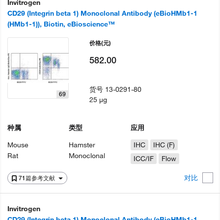
Invitrogen
CD29 (Integrin beta 1) Monoclonal Antibody (eBioHMb1-1
(HMb1-1)), Biotin, eBioscience™
价格
(元)
582.00
货号
13-0291-80
69
25 µg
种属
类型
应用
Mouse
Hamster
IHC
IHC (F)
Rat
Monoclonal
ICC/IF
Flow
对比
71篇参考文献
Invitrogen
CD29 (Integrin beta 1) Monoclonal Antibody (eBioHMb1-1