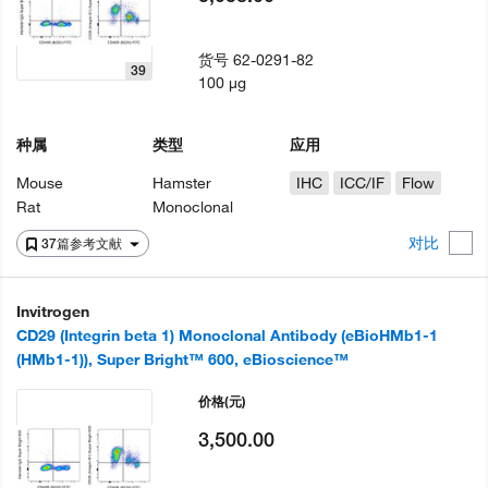
货号
62-0291-82
39
100 µg
种属
类型
应用
Mouse
Hamster
IHC
ICC/IF
Flow
Rat
Monoclonal
对比
37篇参考文献
Invitrogen
CD29 (Integrin beta 1) Monoclonal Antibody (eBioHMb1-1
(HMb1-1)), Super Bright™ 600, eBioscience™
价格
(元)
3,500.00