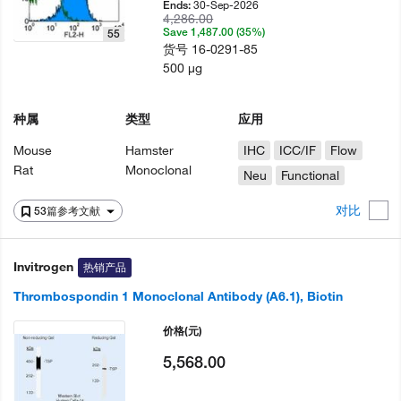
30-Sep-2026
Ends:
4,286.00
Save 1,487.00 (35%)
55
货号
16-0291-85
500 µg
种属
类型
应用
Mouse
Hamster
IHC
ICC/IF
Flow
Rat
Monoclonal
Neu
Functional
对比
53篇参考文献
Invitrogen
热销产品
Thrombospondin 1 Monoclonal Antibody (A6.1), Biotin
价格
(元)
5,568.00