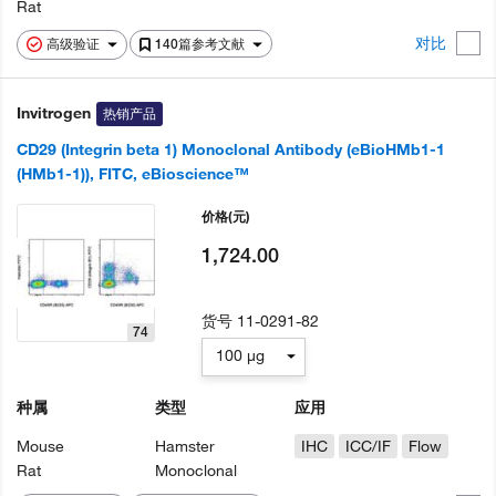
Rat
对比
高级验证
140篇参考文献
Invitrogen
热销产品
CD29 (Integrin beta 1) Monoclonal Antibody (eBioHMb1-1
(HMb1-1)), FITC, eBioscience™
价格
(元)
1,724.00
货号
11-0291-82
74
100 µg
种属
类型
应用
Mouse
Hamster
IHC
ICC/IF
Flow
Rat
Monoclonal