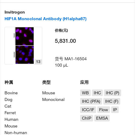
Invitrogen
HIF1A Monoclonal Antibody (H1alpha67)
价格
(元)
5,831.00
货号
MA1-16504
13
100 µL
种属
类型
应用
Bovine
Mouse
WB
IHC
IHC (P)
Dog
Monoclonal
IHC (PFA)
IHC (F)
Cat
ICC/IF
Flow
IP
Ferret
ChIP
EMSA
Human
Mouse
Non-human