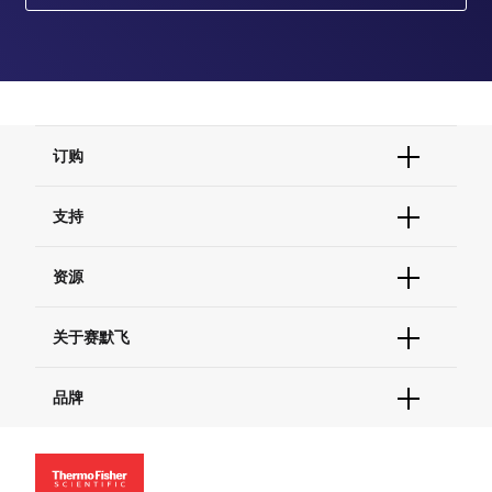
订购
订单状态查询
支持
订单支持
货号直购
帮助&支持
资源
现货供应中心
联系我们 - 400 820 8982
电子采购
技术支持中心
学习中心
关于赛默飞
查找文件&证书
促销
报告网站问题
活动&研讨会
关于我们
品牌
社交媒体
招聘
投资者关系
Thermo Scientific
新闻
Applied Biosystems
社会责任