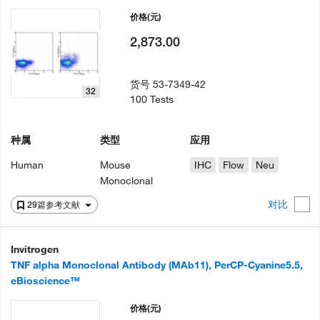
价格
(元)
2,873.00
货号
53-7349-42
32
100 Tests
种属
类型
应用
Human
Mouse
IHC
Flow
Neu
Monoclonal
对比
29篇参考文献
Invitrogen
TNF alpha Monoclonal Antibody (MAb11), PerCP-Cyanine5.5,
eBioscience™
价格
(元)