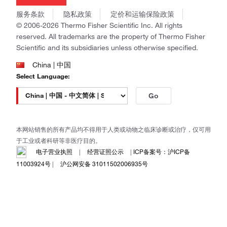
Invitrogen
商标
Gibco
服务条款
隐私政策
定价和运输保险政策
政策和通知
Ion Torrent
© 2006-2026 Thermo Fisher Scientific Inc. All rights
reserved. All trademarks are the property of Thermo Fisher
Unity Lab Services
Scientific and its subsidiaries unless otherwise specified.
Patheon
PPD
China | 中国
Select Language:
Go
本网站销售的所有产品均不得用于人类或动物之临床诊断或治疗，仅可用
于工业或者科研等非医疗目的。
电子营业执照
|
经营证照公示
|
ICP备案号：沪ICP备
11003924号
|
沪公网安备 31011502006935号