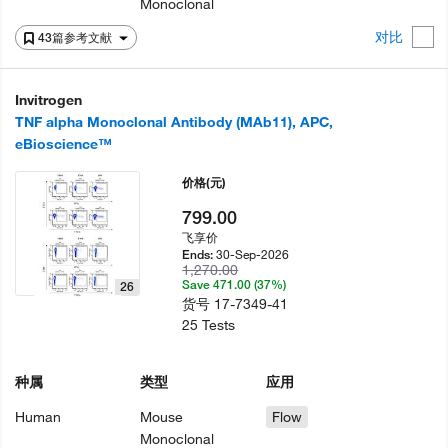
Monoclonal
对比
43篇参考文献
Invitrogen
TNF alpha Monoclonal Antibody (MAb11), APC,
eBioscience™
价格
(元)
799.00
飞享价
30-Sep-2026
Ends:
1,270.00
Save 471.00 (37%)
26
货号
17-7349-41
25 Tests
种属
类型
应用
Human
Mouse
Flow
Monoclonal