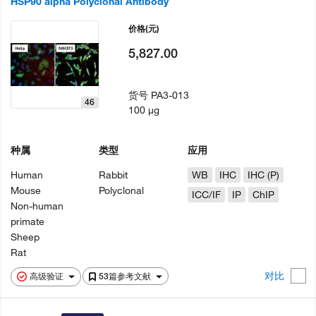
HSP90 alpha Polyclonal Antibody
价格
(元)
5,827.00
货号
PA3-013
46
100 µg
种属
类型
应用
Human
Rabbit
WB
IHC
IHC (P)
Mouse
Polyclonal
ICC/IF
IP
ChIP
Non-human
primate
Sheep
Rat
对比
高级验证
53篇参考文献