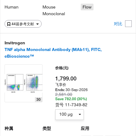
Human
Mouse
Flow
Monoclonal
对比
44篇参考文献
Invitrogen
TNF alpha Monoclonal Antibody (MAb11), FITC,
eBioscience™
价格
(元)
1,799.00
飞享价
30-Sep-2026
Ends:
2,581.00
Save 782.00 (30%)
30
货号
11-7349-82
100 µg
种属
类型
应用