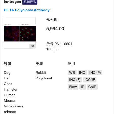
Invitrogen
热销产品
HIF1A Polyclonal Antibody
价格
(元)
5,994.00
货号
PA1-16601
38
100 µL
种属
类型
应用
Dog
Rabbit
WB
IHC
IHC (P)
Fish
Polyclonal
IHC (F)
ICC/IF
Goat
Flow
IP
ChIP
Hamster
Human
Mouse
Non-human
primate