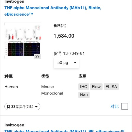
Invitrogen
TNF alpha Monoclonal Antibody (MAb11), Biotin,
eBioscience™
价格
(元)
1,534.00
货号
13-7349-81
29
50 µg
种属
类型
应用
Human
Mouse
IHC
Flow
ELISA
Monoclonal
Neu
对比
33篇参考文献
Invitrogen
TNF alpha Monoclonal Antibody (MAb11), PE, eBioscience™