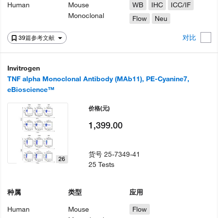
Human
Mouse
WB
IHC
ICC/IF
Monoclonal
Flow
Neu
对比
39篇参考文献
Invitrogen
TNF alpha Monoclonal Antibody (MAb11), PE-Cyanine7,
eBioscience™
价格
(元)
1,399.00
货号
25-7349-41
26
25 Tests
种属
类型
应用
Human
Mouse
Flow