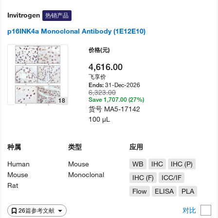
Invitrogen
热销产品
p16INK4a Monoclonal Antibody (1E12E10)
价格
(元)
4,616.00
飞享价
31-Dec-2026
Ends:
6,323.00
Save 1,707.00 (27%)
18
货号
MA5-17142
100 µL
种属
类型
应用
Human
Mouse
WB
IHC
IHC (P)
Mouse
Monoclonal
IHC (F)
ICC/IF
Rat
Flow
ELISA
PLA
对比
26篇参考文献