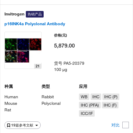
Invitrogen
热销产品
p16INK4a Polyclonal Antibody
价格
(元)
5,879.00
货号
PA5-20379
21
100 µg
种属
类型
应用
Human
Rabbit
WB
IHC
IHC (P)
Mouse
Polyclonal
IHC (PFA)
IHC (F)
Rat
ICC/IF
对比
19篇参考文献