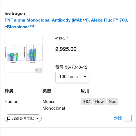
Invitrogen
TNF alpha Monoclonal Antibody (MAb11), Alexa Fluor™ 700,
eBioscience™
价格
(元)
2,925.00
货号
56-7349-42
30
100 Tests
种属
类型
应用
Human
Mouse
IHC
Flow
Neu
Monoclonal
对比
32篇参考文献