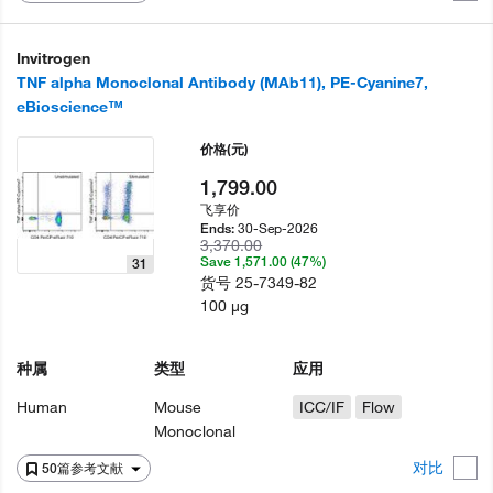
Invitrogen
TNF alpha Monoclonal Antibody (MAb11), PE-Cyanine7,
eBioscience™
价格
(元)
1,799.00
飞享价
30-Sep-2026
Ends:
3,370.00
Save 1,571.00 (47%)
31
货号
25-7349-82
100 µg
种属
类型
应用
Human
Mouse
ICC/IF
Flow
Monoclonal
对比
50篇参考文献