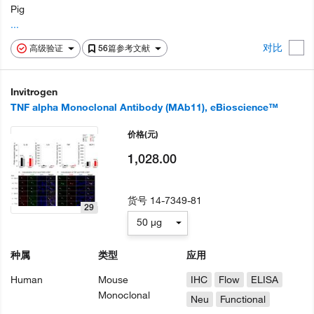
Pig
...
对比
高级验证
56篇参考文献
Invitrogen
TNF alpha Monoclonal Antibody (MAb11), eBioscience™
价格
(元)
1,028.00
货号
14-7349-81
29
50 µg
种属
类型
应用
Human
Mouse
IHC
Flow
ELISA
Monoclonal
Neu
Functional