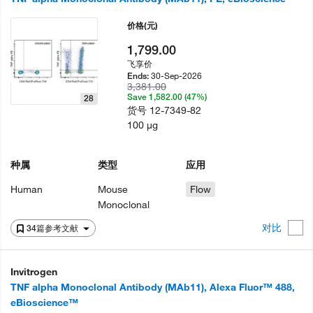
价格
(元)
1,799.00
飞享价
30-Sep-2026
Ends:
3,381.00
Save 1,582.00 (47%)
28
货号
12-7349-82
100 µg
种属
类型
应用
Human
Mouse
Flow
Monoclonal
对比
34篇参考文献
Invitrogen
TNF alpha Monoclonal Antibody (MAb11), Alexa Fluor™ 488,
eBioscience™