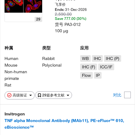
飞享价
31-Dec-2026
Ends:
2,590.00
Save 777.00 (30%)
29
货号
PA3-012
100 µg
种属
类型
应用
Human
Rabbit
WB
IHC
IHC (P)
Mouse
Polyclonal
IHC (F)
ICC/IF
Non-human
Flow
IP
primate
Rat
对比
高级验证
29篇参考文献
Invitrogen
TNF alpha Monoclonal Antibody (MAb11), PE-eFluor™ 610,
eBioscience™