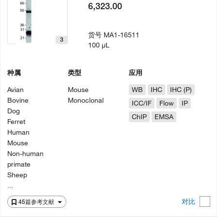
6,323.00
货号
MA1-16511
3
100 µL
种属
类型
应用
Avian
Mouse
WB
IHC
IHC (P)
Bovine
Monoclonal
ICC/IF
Flow
IP
Dog
ChIP
EMSA
Ferret
Human
Mouse
Non-human
primate
Sheep
...
对比
45篇参考文献