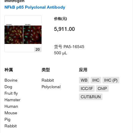
Invitrogen
NFkB p65 Polyclonal Antibody
价格
(元)
5,911.00
货号
PA5-16545
20
500 µL
种属
类型
应用
Bovine
Rabbit
WB
IHC
IHC (P)
Dog
Polyclonal
ICC/IF
ChIP
Fruit fly
CUT&RUN
Hamster
Human
Mouse
Pig
Rabbit
...