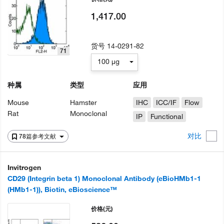
1,417.00
货号
14-0291-82
71
100 µg
种属
类型
应用
Mouse
Hamster
IHC
ICC/IF
Flow
Rat
Monoclonal
IP
Functional
对比
78篇参考文献
Invitrogen
CD29 (Integrin beta 1) Monoclonal Antibody (eBioHMb1-1
(HMb1-1)), Biotin, eBioscience™
价格
(元)