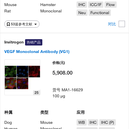
Mouse
Hamster
IHC
ICC/IF
Flow
Rat
Monoclonal
Neu
Functional
对比
53篇参考文献
Invitrogen
热销产品
VEGF Monoclonal Antibody (VG1)
价格
(元)
5,908.00
货号
MA1-16629
25
100 µg
种属
类型
应用
Dog
Mouse
WB
IHC
IHC (P)
Human
Monoclonal