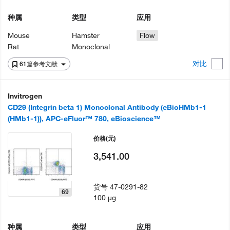
种属
类型
应用
Mouse
Hamster
Flow
Rat
Monoclonal
对比
61篇参考文献
Invitrogen
CD29 (Integrin beta 1) Monoclonal Antibody (eBioHMb1-1
(HMb1-1)), APC-eFluor™ 780, eBioscience™
价格
(元)
3,541.00
货号
47-0291-82
69
100 µg
种属
类型
应用