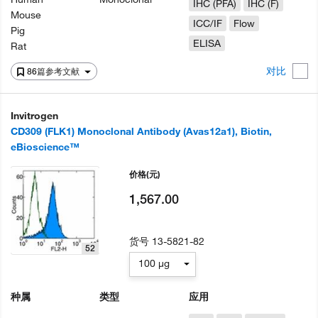
IHC (PFA)
IHC (F)
Mouse
ICC/IF
Flow
Pig
ELISA
Rat
对比
86篇参考文献
Invitrogen
CD309 (FLK1) Monoclonal Antibody (Avas12a1), Biotin,
eBioscience™
价格
(元)
1,567.00
货号
13-5821-82
52
100 µg
种属
类型
应用