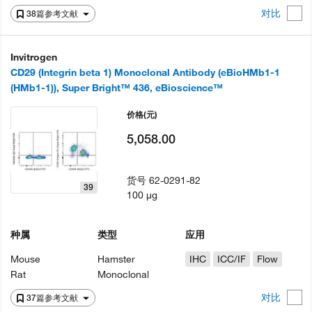
对比
38篇参考文献
Invitrogen
CD29 (Integrin beta 1) Monoclonal Antibody (eBioHMb1-1
(HMb1-1)), Super Bright™ 436, eBioscience™
价格
(元)
5,058.00
货号
62-0291-82
39
100 µg
种属
类型
应用
Mouse
Hamster
IHC
ICC/IF
Flow
Rat
Monoclonal
对比
37篇参考文献