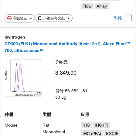
Flow
Array
对比
高级验证
35篇参考文献
Invitrogen
CD309 (FLK1) Monoclonal Antibody (Avas12a1), Alexa Fluor™
700, eBioscience™
价格
(元)
3,349.00
货号
56-5821-81
49
50 µg
种属
类型
应用
Mouse
Rat
IHC
IHC (P)
Monoclonal
IHC (PFA)
ICC/IF