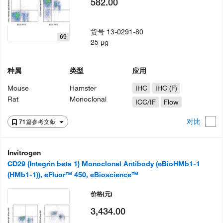
582.00
货号
13-0291-80
69
25 µg
种属
类型
应用
Mouse
Hamster
IHC
IHC (F)
Rat
Monoclonal
ICC/IF
Flow
对比
71篇参考文献
Invitrogen
CD29 (Integrin beta 1) Monoclonal Antibody (eBioHMb1-1
(HMb1-1)), eFluor™ 450, eBioscience™
价格
(元)
3,434.00