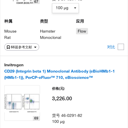
67
100 µg
种属
类型
应用
Mouse
Hamster
Flow
Rat
Monoclonal
对比
66篇参考文献
Invitrogen
CD29 (Integrin beta 1) Monoclonal Antibody (eBioHMb1-1
(HMb1-1)), PerCP-eFluor™ 710, eBioscience™
价格
(元)
3,226.00
货号
46-0291-82
69
100 µg