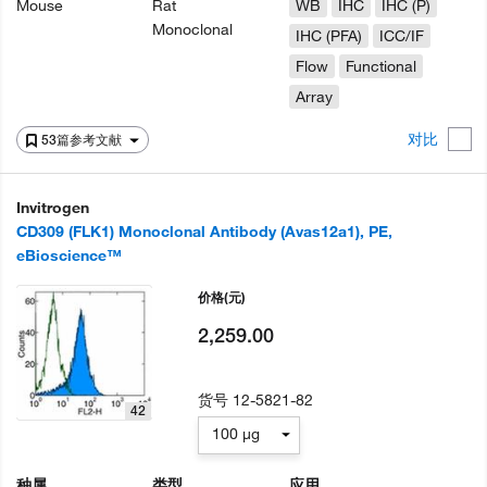
Mouse
Rat
WB
IHC
IHC (P)
Monoclonal
IHC (PFA)
ICC/IF
Flow
Functional
Array
对比
53篇参考文献
Invitrogen
CD309 (FLK1) Monoclonal Antibody (Avas12a1), PE,
eBioscience™
价格
(元)
2,259.00
货号
12-5821-82
42
100 µg
种属
类型
应用