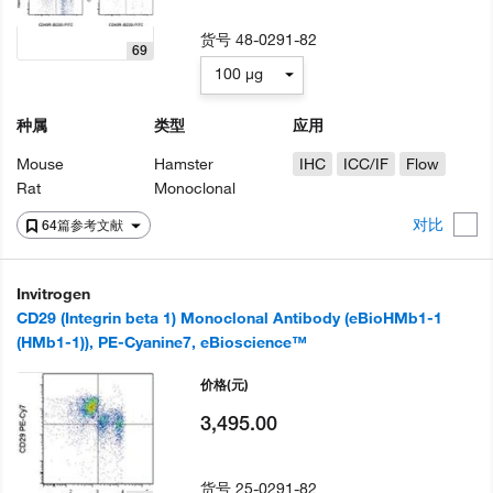
货号
48-0291-82
69
100 µg
种属
类型
应用
Mouse
Hamster
IHC
ICC/IF
Flow
Rat
Monoclonal
对比
64篇参考文献
Invitrogen
CD29 (Integrin beta 1) Monoclonal Antibody (eBioHMb1-1
(HMb1-1)), PE-Cyanine7, eBioscience™
价格
(元)
3,495.00
货号
25-0291-82