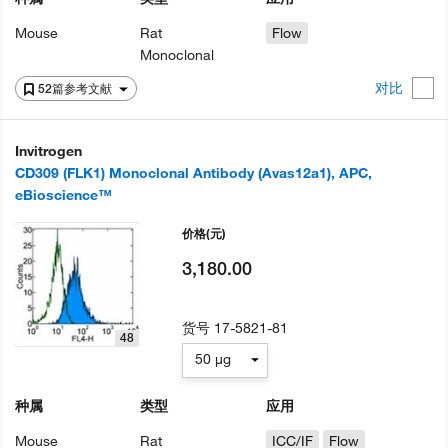
Mouse
Rat
Flow
Monoclonal
对比
52篇参考文献
Invitrogen
CD309 (FLK1) Monoclonal Antibody (Avas12a1), APC,
eBioscience™
价格
(元)
3,180.00
货号
17-5821-81
48
50 µg
种属
类型
应用
Mouse
Rat
ICC/IF
Flow