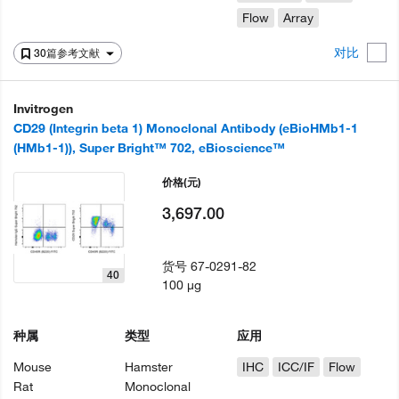
Flow
Array
对比
30篇参考文献
Invitrogen
CD29 (Integrin beta 1) Monoclonal Antibody (eBioHMb1-1
(HMb1-1)), Super Bright™ 702, eBioscience™
价格
(元)
3,697.00
货号
67-0291-82
40
100 µg
种属
类型
应用
Mouse
Hamster
IHC
ICC/IF
Flow
Rat
Monoclonal