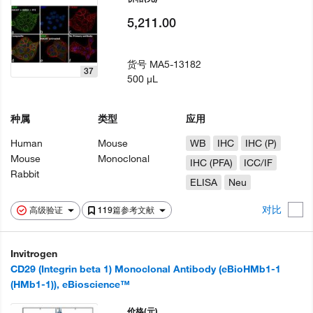
5,211.00
货号
MA5-13182
37
500 µL
种属
类型
应用
Human
Mouse
WB
IHC
IHC (P)
Mouse
Monoclonal
IHC (PFA)
ICC/IF
Rabbit
ELISA
Neu
对比
高级验证
119篇参考文献
Invitrogen
CD29 (Integrin beta 1) Monoclonal Antibody (eBioHMb1-1
(HMb1-1)), eBioscience™
价格
(元)