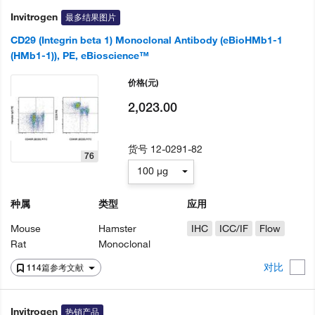
Invitrogen
最多结果图片
CD29 (Integrin beta 1) Monoclonal Antibody (eBioHMb1-1
(HMb1-1)), PE, eBioscience™
价格
(元)
2,023.00
货号
12-0291-82
76
100 µg
种属
类型
应用
Mouse
Hamster
IHC
ICC/IF
Flow
Rat
Monoclonal
对比
114篇参考文献
Invitrogen
热销产品