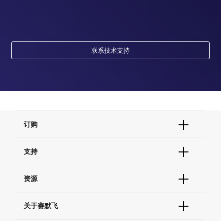
联系技术支持
订购
订单状态查询
支持
订单支持
货号直购
帮助&支持
资源
现货供应中心
联系我们 - 400 820 8982
电子采购
技术支持中心
学习中心
关于赛默飞
查找文件&证书
促销
报告网站问题