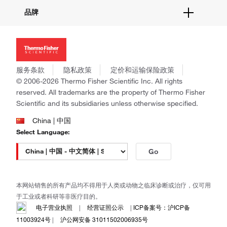
活动&研讨会
关于我们
品牌
社交媒体
招聘
投资者关系
Thermo Scientific
新闻
Applied Biosystems
社会责任
Invitrogen
商标
Gibco
服务条款
隐私政策
定价和运输保险政策
政策和通知
Ion Torrent
© 2006-2026 Thermo Fisher Scientific Inc. All rights
reserved. All trademarks are the property of Thermo Fisher
Unity Lab Services
Scientific and its subsidiaries unless otherwise specified.
Patheon
PPD
China | 中国
Select Language:
Go
本网站销售的所有产品均不得用于人类或动物之临床诊断或治疗，仅可用
于工业或者科研等非医疗目的。
电子营业执照
|
经营证照公示
|
ICP备案号：沪ICP备
11003924号
|
沪公网安备 31011502006935号