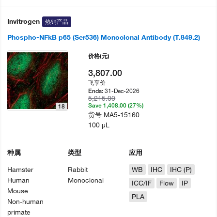
Invitrogen
热销产品
Phospho-NFkB p65 (Ser536) Monoclonal Antibody (T.849.2)
价格
(元)
3,807.00
飞享价
31-Dec-2026
Ends:
5,215.00
Save 1,408.00 (27%)
18
货号
MA5-15160
100 µL
种属
类型
应用
Hamster
Rabbit
WB
IHC
IHC (P)
Human
Monoclonal
ICC/IF
Flow
IP
Mouse
PLA
Non-human
primate