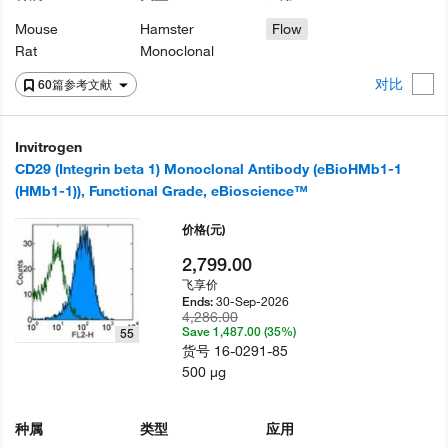
Mouse
Hamster
Flow
Rat
Monoclonal
对比
60篇参考文献
Invitrogen
CD29 (Integrin beta 1) Monoclonal Antibody (eBioHMb1-1
(HMb1-1)), Functional Grade, eBioscience™
价格
(元)
2,799.00
飞享价
30-Sep-2026
Ends:
4,286.00
Save 1,487.00 (35%)
55
货号
16-0291-85
500 µg
种属
类型
应用