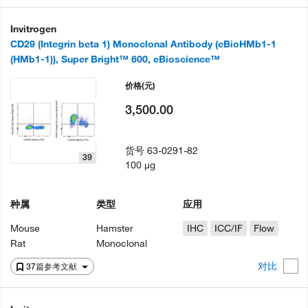
Invitrogen
CD29 (Integrin beta 1) Monoclonal Antibody (eBioHMb1-1
(HMb1-1)), Super Bright™ 600, eBioscience™
价格
(元)
3,500.00
货号
63-0291-82
39
100 µg
种属
类型
应用
Mouse
Hamster
IHC
ICC/IF
Flow
Rat
Monoclonal
对比
37篇参考文献