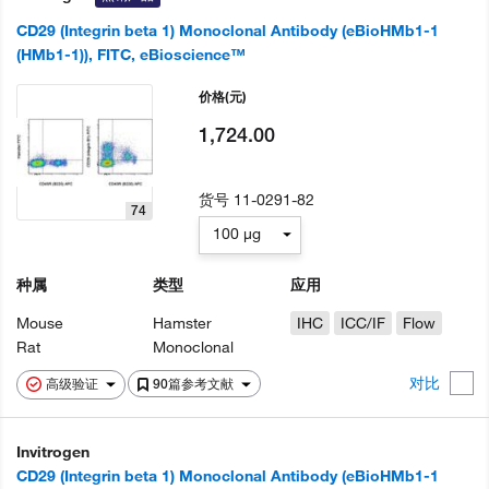
CD29 (Integrin beta 1) Monoclonal Antibody (eBioHMb1-1
(HMb1-1)), FITC, eBioscience™
价格
(元)
1,724.00
货号
11-0291-82
74
100 µg
种属
类型
应用
Mouse
Hamster
IHC
ICC/IF
Flow
Rat
Monoclonal
对比
高级验证
90篇参考文献
Invitrogen
CD29 (Integrin beta 1) Monoclonal Antibody (eBioHMb1-1