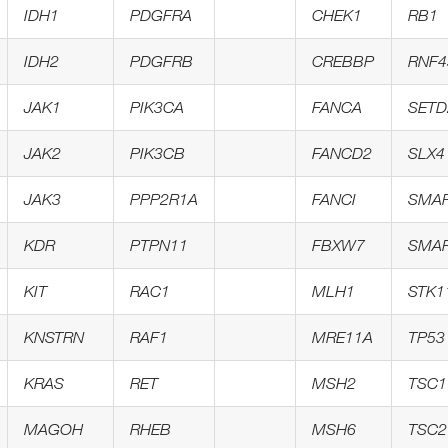
IDH1
PDGFRA
CHEK1
RB1
IDH2
PDGFRB
CREBBP
RNF4
JAK1
PIK3CA
FANCA
SETD
JAK2
PIK3CB
FANCD2
SLX4
JAK3
PPP2R1A
FANCI
SMA
KDR
PTPN11
FBXW7
SMA
KIT
RAC1
MLH1
STK1
KNSTRN
RAF1
MRE11A
TP53
KRAS
RET
MSH2
TSC1
MAGOH
RHEB
MSH6
TSC2