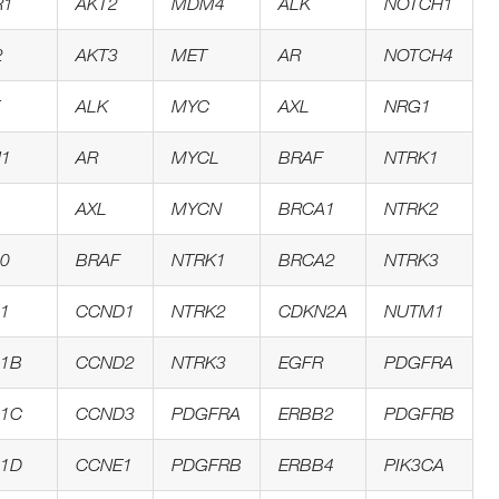
R1
AKT2
MDM4
ALK
NOTCH1
2
AKT3
MET
AR
NOTCH4
ALK
MYC
AXL
NRG1
1
AR
MYCL
BRAF
NTRK1
AXL
MYCN
BRCA1
NTRK2
0
BRAF
NTRK1
BRCA2
NTRK3
1
CCND1
NTRK2
CDKN2A
NUTM1
1B
CCND2
NTRK3
EGFR
PDGFRA
1C
CCND3
PDGFRA
ERBB2
PDGFRB
1D
CCNE1
PDGFRB
ERBB4
PIK3CA