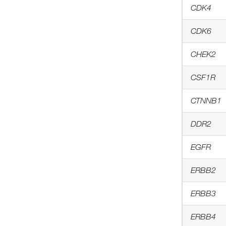
CDK4
CDK6
CHEK2
CSF1R
CTNNB1
DDR2
EGFR
ERBB2
ERBB3
ERBB4