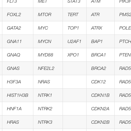
FLT3
MET
STAT3
ATM
PIK3
FOXL2
MTOR
TERT
ATR
PMS
GATA2
MYC
TOP1
ATRX
POLE
GNA11
MYCN
U2AF1
BAP1
PTCH
GNAQ
MYD88
XPO1
BRCA1
PTEN
GNAS
NFE2L2
BRCA2
RAD5
H3F3A
NRAS
CDK12
RAD5
HIST1H3B
NTRK1
CDKN1B
RAD5
HNF1A
NTRK2
CDKN2A
RAD5
HRAS
NTRK3
CDKN2B
RAD5