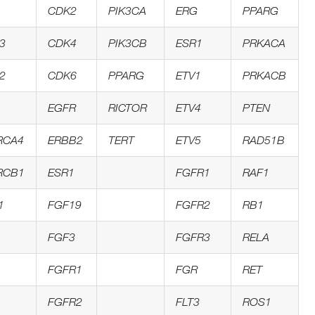
CDK2
PIK3CA
ERG
PPARG
3
CDK4
PIK3CB
ESR1
PRKACA
2
CDK6
PPARG
ETV1
PRKACB
EGFR
RICTOR
ETV4
PTEN
RCA4
ERBB2
TERT
ETV5
RAD51B
RCB1
ESR1
FGFR1
RAF1
1
FGF19
FGFR2
RB1
FGF3
FGFR3
RELA
FGFR1
FGR
RET
FGFR2
FLT3
ROS1