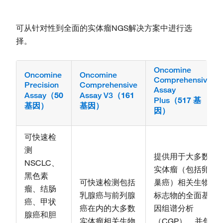
可从针对性到全面的实体瘤NGS解决方案中进行选
择。
Oncomine
Oncomine
Oncomine
Comprehensive
Precision
Comprehensive
Assay
（50
（161
Assay
Assay V3
（517 基
Plus
基因）
基因）
因）
可快速检
测
提供用于大多数
NSCLC、
实体瘤（包括卵
黑色素
可快速检测包括
巢癌）相关生物
瘤、结肠
乳腺癌与前列腺
标志物的全面基
癌、甲状
癌在内的大多数
因组谱分析
腺癌和胆
实体瘤相关生物
（CGP），并包