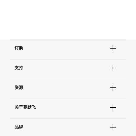
订购
订单状态查询
支持
订单支持
货号直购
帮助&支持
现货供应中心
资源
联系我们 - 400 820 8982
电子采购
技术支持中心
学习中心
查找文件&证书
关于赛默飞
促销
报告网站问题
活动&研讨会
关于我们
社交媒体
品牌
招聘