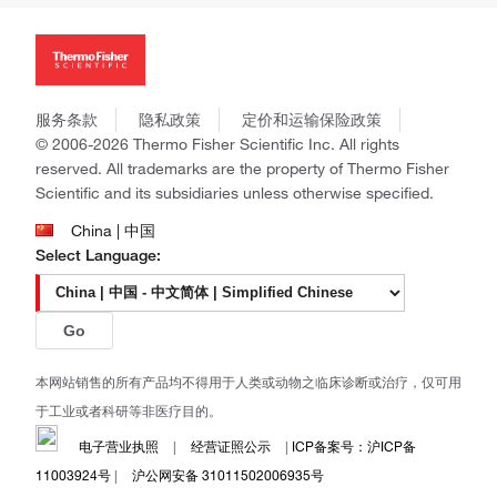
投资者关系
Thermo Scientific
新闻
Applied Biosystems
社会责任
Invitrogen
商标
Gibco
政策和通知
服务条款
隐私政策
定价和运输保险政策
Ion Torrent
© 2006-2026 Thermo Fisher Scientific Inc. All rights
Unity Lab Services
reserved. All trademarks are the property of Thermo Fisher
Patheon
Scientific and its subsidiaries unless otherwise specified.
PPD
China | 中国
Select Language:
Go
本网站销售的所有产品均不得用于人类或动物之临床诊断或治疗，仅可用
于工业或者科研等非医疗目的。
电子营业执照
|
经营证照公示
|
ICP备案号：沪ICP备
11003924号
|
沪公网安备 31011502006935号