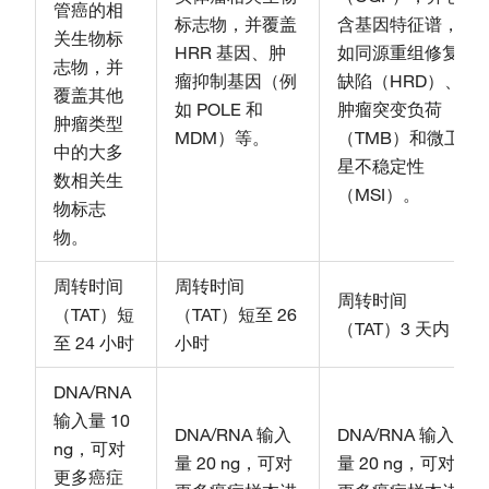
管癌的相
标志物，并覆盖
含基因特征谱，
关生物标
HRR 基因、肿
如同源重组修复
志物，并
瘤抑制基因（例
缺陷（HRD）、
覆盖其他
如 POLE 和
肿瘤突变负荷
肿瘤类型
MDM）等。
（TMB）和微卫
中的大多
星不稳定性
数相关生
（MSI）。
物标志
物。
周转时间
周转时间
周转时间
（TAT）短
（TAT）短至 26
（TAT）3 天内
至 24 小时
小时
DNA/RNA
输入量 10
DNA/RNA 输入
DNA/RNA 输入
ng，可对
量 20 ng，可对
量 20 ng，可对
更多癌症