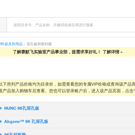
塑料器具和用品
›
深孔板和密封膜
了解赛默飞实验室产品事业部，提需求享好礼！ 了解详情 ››
以下所列产品价格均为目录价，如需查看您的专属VIP价格或查询该产品
该产品加入购物车后查看。您也可以登录账户后，进入该产品页面，点击“
NUNC 96孔深孔板
Abgene™ 96 孔深孔板
货号
产品名称
规格
单价 (CNY)
96孔封板垫