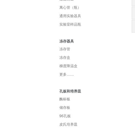
离心管（瓶）
通用实验器具
实验室样品瓶
冻存器具
冻存管
冻存盒
梯度降温盒
更多……
孔板和培养皿
酶标板
储存板
96孔板
皮氏培养皿