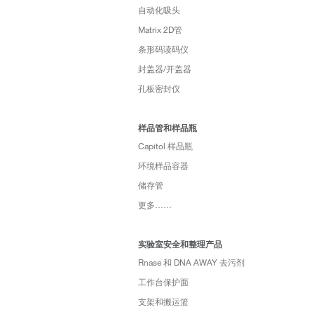
自动化吸头
Matrix 2D管
条形码读码仪
封盖器/开盖器
孔板密封仪
样品管和样品瓶
Capitol 样品瓶
环境样品容器
储存管
更多……
实验室安全和整理产品
Rnase 和 DNA AWAY 去污剂
工作台保护面
支架和搬运篮