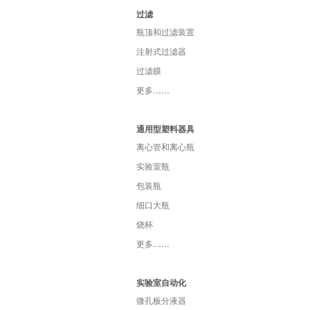
过滤
瓶顶和过滤装置
注射式过滤器
过滤膜
更多……
通用型塑料器具
离心管和离心瓶
实验室瓶
包装瓶
细口大瓶
烧杯
更多……
实验室自动化
微孔板分液器