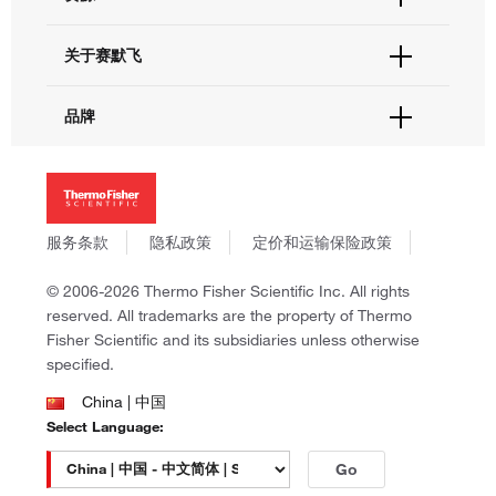
联系我们 - 400 820 8982
电子采购
技术支持中心
学习中心
关于赛默飞
查找文件&证书
促销
报告网站问题
活动&研讨会
关于我们
品牌
社交媒体
招聘
投资者关系
Thermo Scientific
新闻
Applied Biosystems
社会责任
Invitrogen
商标
Gibco
服务条款
隐私政策
定价和运输保险政策
政策和通知
Ion Torrent
© 2006-2026 Thermo Fisher Scientific Inc. All rights
Unity Lab Services
reserved. All trademarks are the property of Thermo
Patheon
Fisher Scientific and its subsidiaries unless otherwise
PPD
specified.
China | 中国
Select Language:
Go