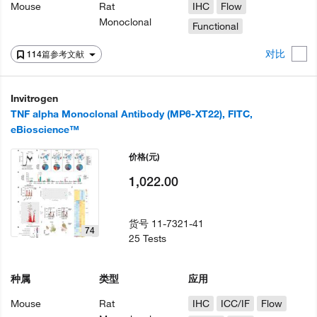
Mouse
Rat
IHC
Flow
Monoclonal
Functional
对比
114篇参考文献
Invitrogen
TNF alpha Monoclonal Antibody (MP6-XT22), FITC,
eBioscience™
价格
(元)
1,022.00
货号
11-7321-41
74
25 Tests
种属
类型
应用
Mouse
Rat
IHC
ICC/IF
Flow