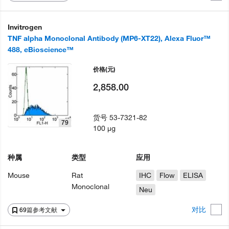
Invitrogen
TNF alpha Monoclonal Antibody (MP6-XT22), Alexa Fluor™
488, eBioscience™
价格
(元)
2,858.00
货号
53-7321-82
79
100 µg
种属
类型
应用
Mouse
Rat
IHC
Flow
ELISA
Monoclonal
Neu
对比
69篇参考文献