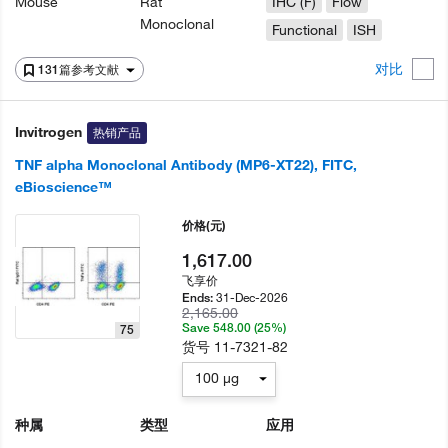
Mouse
Rat
IHC (F)
Flow
Monoclonal
Functional
ISH
对比
131篇参考文献
Invitrogen
热销产品
TNF alpha Monoclonal Antibody (MP6-XT22), FITC,
eBioscience™
价格
(元)
1,617.00
飞享价
31-Dec-2026
Ends:
2,165.00
Save 548.00 (25%)
75
货号
11-7321-82
100 µg
种属
类型
应用