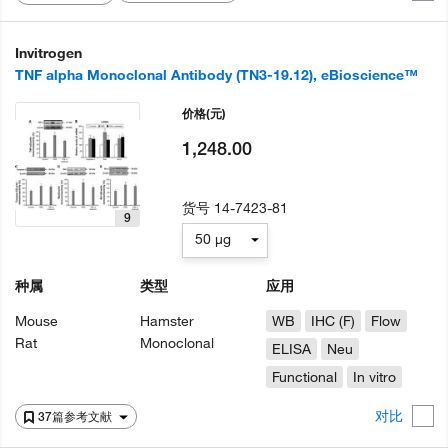
Invitrogen
TNF alpha Monoclonal Antibody (TN3-19.12), eBioscience™
价格
(元)
1,248.00
货号
14-7423-81
9
50 µg
种属
类型
应用
Mouse
Hamster
WB
IHC (F)
Flow
Rat
Monoclonal
ELISA
Neu
Functional
In vitro
对比
37篇参考文献