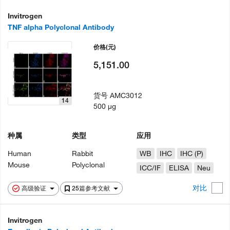
Invitrogen
TNF alpha Polyclonal Antibody
价格
(元)
5,151.00
货号
AMC3012
14
500 µg
种属
类型
应用
Human
Rabbit
WB
IHC
IHC (P)
Mouse
Polyclonal
ICC/IF
ELISA
Neu
对比
高级验证
25篇参考文献
Invitrogen