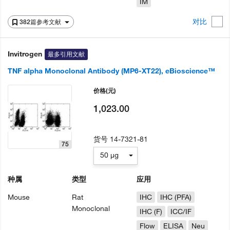
IM
对比
382篇参考文献
Invitrogen
最多引用文献
TNF alpha Monoclonal Antibody (MP6-XT22), eBioscience™
价格
(元)
1,023.00
货号
14-7321-81
75
50 µg
种属
类型
应用
Mouse
Rat
IHC
IHC (PFA)
Monoclonal
IHC (F)
ICC/IF
Flow
ELISA
Neu