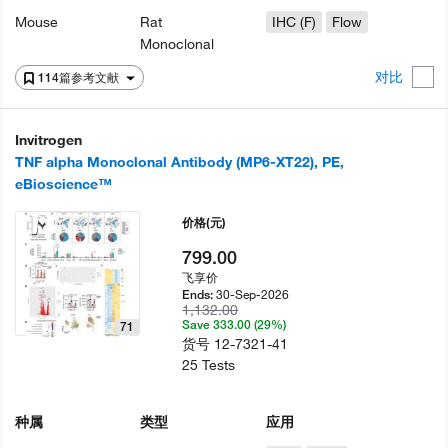
Mouse
Rat
IHC (F)
Flow
Monoclonal
对比
114篇参考文献
Invitrogen
TNF alpha Monoclonal Antibody (MP6-XT22), PE,
eBioscience™
价格
(元)
799.00
飞享价
30-Sep-2026
Ends:
1,132.00
Save 333.00 (29%)
71
货号
12-7321-41
25 Tests
种属
类型
应用