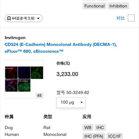
Functional
Inhibition
对比
44篇参考文献
Invitrogen
CD324 (E-Cadherin) Monoclonal Antibody (DECMA-1),
eFluor™ 660, eBioscience™
价格
(元)
3,233.00
货号
50-3249-82
45
100 µg
种属
类型
应用
Dog
Rat
WB
IHC
Human
Monoclonal
IHC (PFA)
ICC/IF