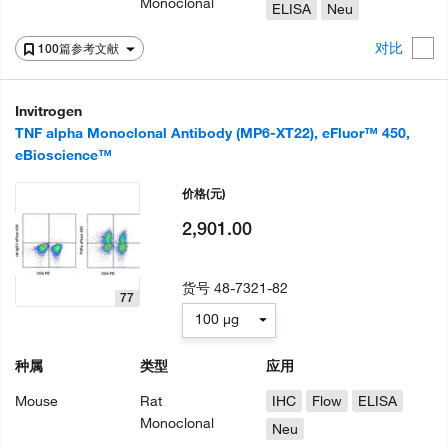
Monoclonal
ELISA
Neu
对比
100篇参考文献
Invitrogen
TNF alpha Monoclonal Antibody (MP6-XT22), eFluor™ 450,
eBioscience™
价格
(元)
2,901.00
货号
48-7321-82
77
100 µg
种属
类型
应用
Mouse
Rat
IHC
Flow
ELISA
Monoclonal
Neu