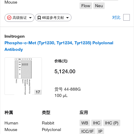
Mouse
Flow
Neu
对比
高级验证
46篇参考文献
Invitrogen
Phospho-c-Met (Tyr1230, Tyr1234, Tyr1235) Polyclonal
Antibody
价格
(元)
5,124.00
货号
44-888G
17
100 µL
种属
类型
应用
Human
Rabbit
WB
IHC
IHC (P)
Mouse
Polyclonal
ICC/IF
IP