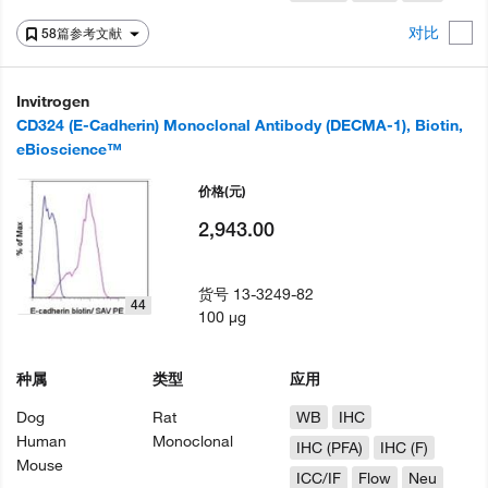
对比
58篇参考文献
Invitrogen
CD324 (E-Cadherin) Monoclonal Antibody (DECMA-1), Biotin,
eBioscience™
价格
(元)
2,943.00
货号
13-3249-82
44
100 µg
种属
类型
应用
Dog
Rat
WB
IHC
Human
Monoclonal
IHC (PFA)
IHC (F)
Mouse
ICC/IF
Flow
Neu