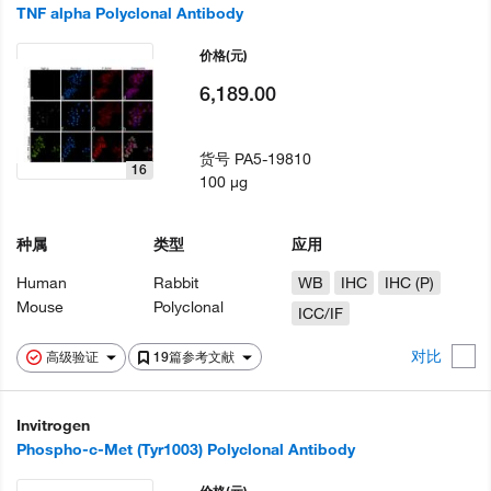
TNF alpha Polyclonal Antibody
价格
(元)
6,189.00
货号
PA5-19810
16
100 µg
种属
类型
应用
Human
Rabbit
WB
IHC
IHC (P)
Mouse
Polyclonal
ICC/IF
对比
高级验证
19篇参考文献
Invitrogen
Phospho-c-Met (Tyr1003) Polyclonal Antibody