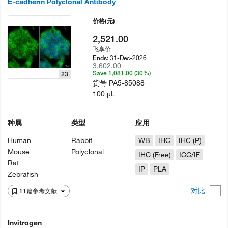
E-cadherin Polyclonal Antibody
价格
(元)
2,521.00
飞享价
31-Dec-2026
Ends:
3,602.00
Save 1,081.00 (30%)
23
货号
PA5-85088
100 µL
种属
类型
应用
Human
Rabbit
WB
IHC
IHC (P)
Mouse
Polyclonal
IHC (Free)
ICC/IF
Rat
IP
PLA
Zebrafish
对比
11篇参考文献
Invitrogen