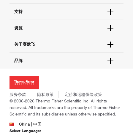
订单状态查询
支持
订单支持
货号直购
帮助&支持
资源
现货供应中心
联系我们 - 400 820 8982
电子采购
技术支持中心
学习中心
关于赛默飞
查找文件&证书
促销
报告网站问题
活动&研讨会
关于我们
品牌
社交媒体
招聘
投资者关系
Thermo Scientific
新闻
Applied Biosystems
社会责任
Invitrogen
商标
Gibco
服务条款
隐私政策
定价和运输保险政策
政策和通知
Ion Torrent
© 2006-2026 Thermo Fisher Scientific Inc. All rights
reserved. All trademarks are the property of Thermo Fisher
Unity Lab Services
Scientific and its subsidiaries unless otherwise specified.
Patheon
PPD
China | 中国
Select Language: