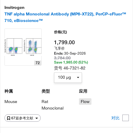
Invitrogen
TNF alpha Monoclonal Antibody (MP6-XT22), PerCP-eFluor™
710, eBioscience™
价格
(元)
1,799.00
飞享价
30-Sep-2026
Ends:
3,784.00
Save 1,985.00 (52%)
72
货号
46-7321-82
100 µg
种属
类型
应用
Mouse
Rat
Flow
Monoclonal
对比
67篇参考文献