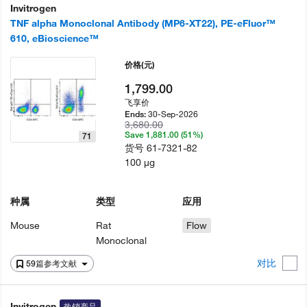
Invitrogen
TNF alpha Monoclonal Antibody (MP6-XT22), PE-eFluor™
610, eBioscience™
价格
(元)
1,799.00
飞享价
30-Sep-2026
Ends:
3,680.00
Save 1,881.00 (51%)
71
货号
61-7321-82
100 µg
种属
类型
应用
Mouse
Rat
Flow
Monoclonal
对比
59篇参考文献
Invitrogen
热销产品