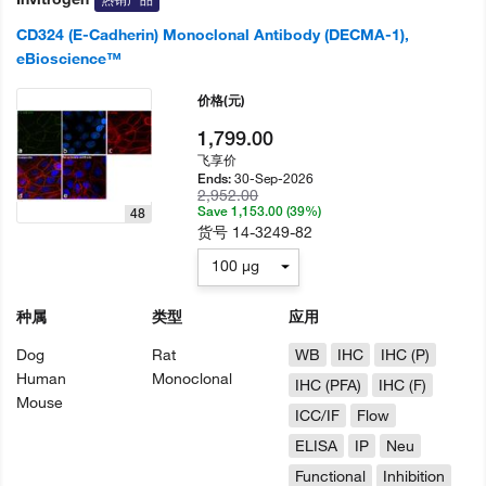
CD324 (E-Cadherin) Monoclonal Antibody (DECMA-1),
eBioscience™
价格
(元)
1,799.00
飞享价
30-Sep-2026
Ends:
2,952.00
Save 1,153.00 (39%)
48
货号
14-3249-82
100 µg
种属
类型
应用
Dog
Rat
WB
IHC
IHC (P)
Human
Monoclonal
IHC (PFA)
IHC (F)
Mouse
ICC/IF
Flow
ELISA
IP
Neu
Functional
Inhibition