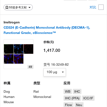
对比
53篇参考文献
Invitrogen
CD324 (E-Cadherin) Monoclonal Antibody (DECMA-1),
Functional Grade, eBioscience™
价格
(元)
1,417.00
货号
16-3249-82
49
100 µg
种属
类型
应用
Dog
Rat
WB
IHC
Human
Monoclonal
IHC (PFA)
ICC/IF
Mouse
Flow
Neu