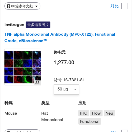
对比
80篇参考文献
Invitrogen
最多结果图片
TNF alpha Monoclonal Antibody (MP6-XT22), Functional
Grade, eBioscience™
价格
(元)
1,277.00
货号
16-7321-81
83
50 µg
种属
类型
应用
Mouse
Rat
IHC
Flow
Neu
Monoclonal
Functional