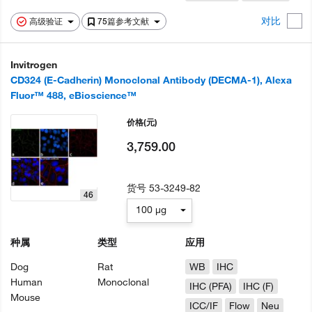
对比
高级验证
75篇参考文献
Invitrogen
CD324 (E-Cadherin) Monoclonal Antibody (DECMA-1), Alexa
Fluor™ 488, eBioscience™
价格
(元)
3,759.00
货号
53-3249-82
46
100 µg
种属
类型
应用
Dog
Rat
WB
IHC
Human
Monoclonal
IHC (PFA)
IHC (F)
Mouse
ICC/IF
Flow
Neu