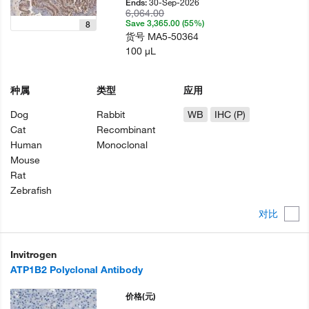
30-Sep-2026
Ends:
6,064.00
Save 3,365.00 (55%)
8
货号
MA5-50364
100 µL
种属
类型
应用
Dog
Rabbit
WB
IHC (P)
Cat
Recombinant
Human
Monoclonal
Mouse
Rat
Zebrafish
对比
Invitrogen
ATP1B2 Polyclonal Antibody
价格
(元)