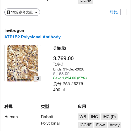
ICC/IF
对比
13篇参考文献
Invitrogen
ATP1B2 Polyclonal Antibody
价格
(元)
3,769.00
飞享价
31-Dec-2026
Ends:
5,163.00
Save 1,394.00 (27%)
12
货号
PA5-26279
400 µL
种属
类型
应用
Human
Rabbit
WB
IHC
IHC (P)
Polyclonal
ICC/IF
Flow
Array