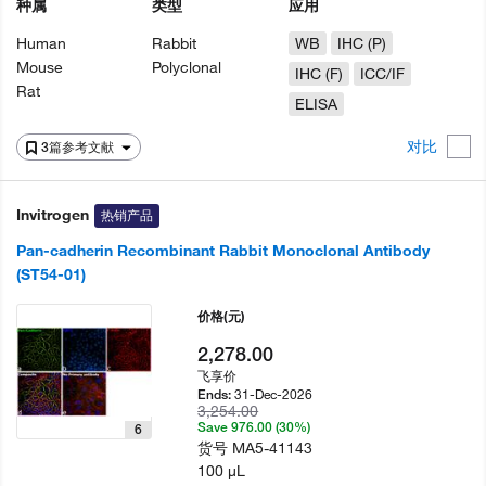
种属
类型
应用
Human
Rabbit
WB
IHC (P)
Mouse
Polyclonal
IHC (F)
ICC/IF
Rat
ELISA
对比
3篇参考文献
Invitrogen
热销产品
Pan-cadherin Recombinant Rabbit Monoclonal Antibody
(ST54-01)
价格
(元)
2,278.00
飞享价
31-Dec-2026
Ends:
3,254.00
Save 976.00 (30%)
6
货号
MA5-41143
100 µL