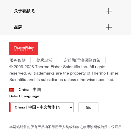
电子采购
技术支持中心
学习中心
关于赛默飞
查找文件&证书
促销
报告网站问题
活动&研讨会
关于我们
品牌
社交媒体
招聘
投资者关系
Thermo Scientific
新闻
Applied Biosystems
社会责任
Invitrogen
商标
Gibco
服务条款
隐私政策
定价和运输保险政策
政策和通知
Ion Torrent
© 2006-2026 Thermo Fisher Scientific Inc. All rights
reserved. All trademarks are the property of Thermo Fisher
Unity Lab Services
Scientific and its subsidiaries unless otherwise specified.
Patheon
PPD
China | 中国
Select Language:
Go
本网站销售的所有产品均不得用于人类或动物之临床诊断或治疗，仅可用