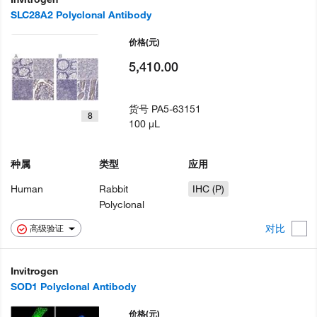
SLC28A2 Polyclonal Antibody
价格
(元)
5,410.00
货号
PA5-63151
8
100 µL
种属
类型
应用
Human
Rabbit
IHC (P)
Polyclonal
对比
高级验证
Invitrogen
SOD1 Polyclonal Antibody
价格
(元)