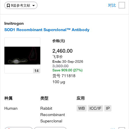
对比
9篇参考文献
Invitrogen
SOD1 Recombinant Superclonal™ Antibody
价格
(元)
2,460.00
飞享价
30-Sep-2026
Ends:
3,369.00
Save 909.00 (27%)
14
货号
711818
100 µg
种属
类型
应用
Human
Rabbit
WB
ICC/IF
IP
Recombinant
Superclonal