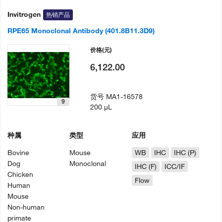
Invitrogen
热销产品
RPE65 Monoclonal Antibody (401.8B11.3D9)
价格
(元)
6,122.00
货号
MA1-16578
9
200 µL
种属
类型
应用
Bovine
Mouse
WB
IHC
IHC (P)
Dog
Monoclonal
IHC (F)
ICC/IF
Chicken
Flow
Human
Mouse
Non-human
primate