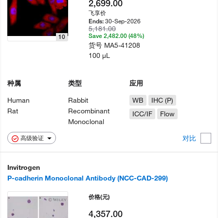
2,699.00
飞享价
30-Sep-2026
Ends:
5,181.00
Save 2,482.00 (48%)
10
货号
MA5-41208
100 µL
种属
类型
应用
Human
Rabbit
WB
IHC (P)
Rat
Recombinant
ICC/IF
Flow
Monoclonal
对比
高级验证
Invitrogen
P-cadherin Monoclonal Antibody (NCC-CAD-299)
价格
(元)
4,357.00