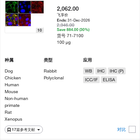
2,062.00
飞享价
31-Dec-2026
Ends:
2,946.00
Save 884.00 (30%)
10
货号
71-7100
100 µg
种属
类型
应用
Dog
Rabbit
WB
IHC
IHC (P)
Chicken
Polyclonal
ICC/IF
ELISA
Human
Mouse
Non-human
primate
Rat
Xenopus
对比
17篇参考文献