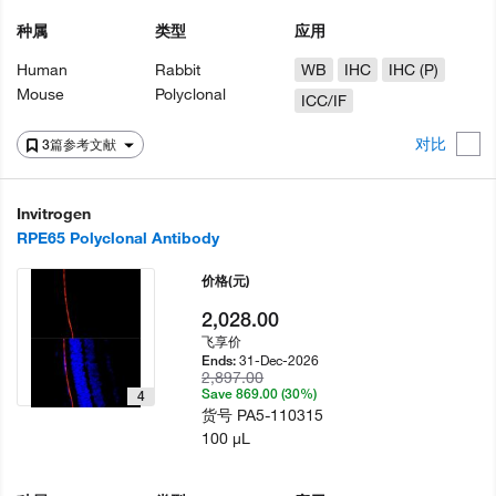
种属
类型
应用
Human
Rabbit
WB
IHC
IHC (P)
Mouse
Polyclonal
ICC/IF
对比
3篇参考文献
Invitrogen
RPE65 Polyclonal Antibody
价格
(元)
2,028.00
飞享价
31-Dec-2026
Ends:
2,897.00
Save 869.00 (30%)
4
货号
PA5-110315
100 µL