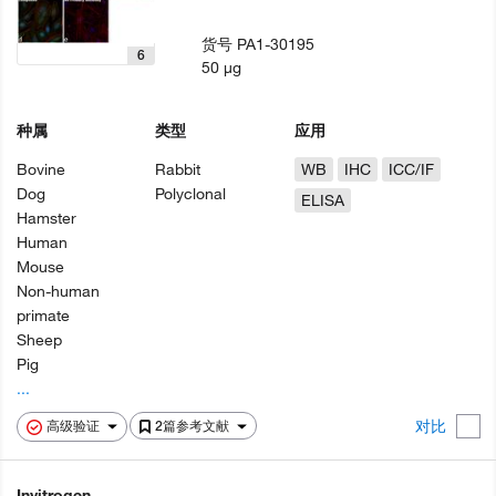
货号
PA1-30195
6
50 µg
种属
类型
应用
Bovine
Rabbit
WB
IHC
ICC/IF
Dog
Polyclonal
ELISA
Hamster
Human
Mouse
Non-human
primate
Sheep
Pig
...
对比
高级验证
2篇参考文献
Invitrogen