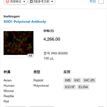
对比
高级验证
3篇参考文献
Invitrogen
SOD1 Polyclonal Antibody
价格
(元)
4,266.00
货号
PA5-85095
14
100 µL
种属
类型
应用
Avian
Rabbit
WB
IHC
IHC (P)
Human
Polyclonal
ICC/IF
ELISA
Mouse
Reptile
Rat