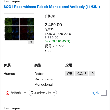
Invitrogen
SOD1 Recombinant Rabbit Monoclonal Antibody (11H3L1)
价格
(元)
2,460.00
飞享价
30-Sep-2026
Ends:
3,369.00
Save 909.00 (27%)
9
货号
702783
100 µg
种属
类型
应用
Human
Rabbit
WB
ICC/IF
IP
Recombinant
Monoclonal
对比
高级验证
3篇参考文献
Invitrogen