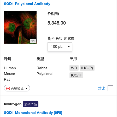
SOD1 Polyclonal Antibody
价格
(元)
5,348.00
货号
PA5-81939
11
100 µL
种属
类型
应用
Human
Rabbit
WB
IHC (P)
Mouse
Polyclonal
ICC/IF
Rat
对比
高级验证
Invitrogen
热销产品
SOD1 Monoclonal Antibody (6F5)