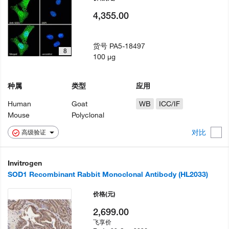
4,355.00
货号
PA5-18497
8
100 µg
种属
类型
应用
Human
Goat
WB
ICC/IF
Mouse
Polyclonal
对比
高级验证
Invitrogen
SOD1 Recombinant Rabbit Monoclonal Antibody (HL2033)
价格
(元)
2,699.00
飞享价