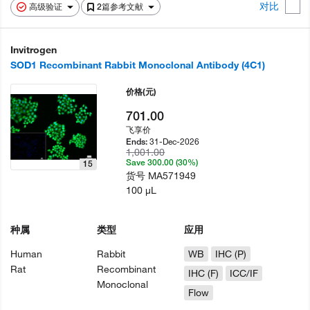
对比
高级验证
2篇参考文献
Invitrogen
SOD1 Recombinant Rabbit Monoclonal Antibody (4C1)
价格
(元)
701.00
飞享价
31-Dec-2026
Ends:
1,001.00
Save 300.00 (30%)
15
货号
MA571949
100 µL
种属
类型
应用
Human
Rabbit
WB
IHC (P)
Rat
Recombinant
IHC (F)
ICC/IF
Monoclonal
Flow