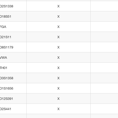
D2S1338
X
D18S51
X
FGA
X
D21S11
X
D8S1179
X
VWA
X
TH01
X
D3S1358
X
D1S1656
X
D12S391
X
D2S441
X