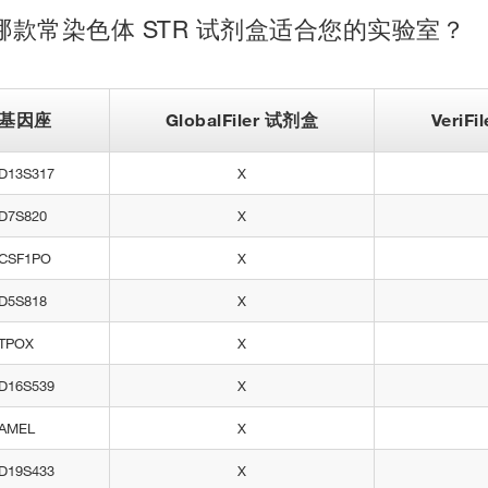
哪款常染色体 STR 试剂盒适合您的实验室？
基因座
GlobalFiler 试剂盒
VeriF
D13S317
X
D7S820
X
CSF1PO
X
D5S818
X
TPOX
X
D16S539
X
AMEL
X
D19S433
X