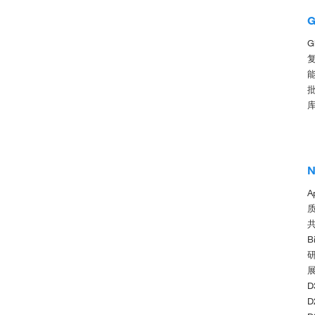
G
G
能
批
N
A
共
B
研
展
D
D