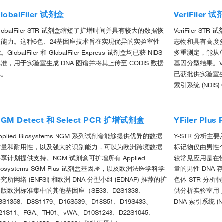
lobalFiler 试剂盒
VeriFiler 
lobalFiler STR 试剂盒缩短了扩增时间并具有较大的数据恢
VeriFiler 
复能力。这种6色、24基因座技术旨在实现优异的实验室性
志物和具有高度多态性
。GlobalFiler 和 GlobalFiler Express 试剂盒均已获 NIDS
多重测定，能从
准，用于实验室生成 DNA 图谱并将其上传至 CODIS 数据
基因分型结果。VeriFi
库。
已获批供实验室生
索引系统 (NDIS)
GM Detect 和 Select PCR 扩增试剂盒
YFiler Pl
pplied Biosystems NGM 系列试剂盒能够提供优异的数据
Y-STR 分析主
质量和耐用性，以及强大的识别能力，可以为欧洲跨境数据
标记物仅由男性个
享计划提供支持。NGM 试剂盒可扩增所有 Applied
较常见应用是在
iosystems SGM Plus 试剂盒基因座，以及欧洲法医学科学
量的男性 DNA
究所网络 (ENFSI) 和欧洲 DNA 分型小组 (EDNAP) 推荐的扩
色体 STR 分析很
版欧洲标准集中的其他基因座（SE33、D2S1338、
供分析实验室用于
3S1358、D8S1179、D16S539、D18S51、D19S433、
DNA 索引系统 (N
21S11、FGA、TH01、vWA、D10S1248、D22S1045、