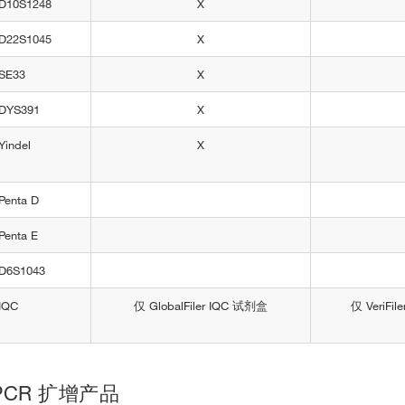
D10S1248
X
D22S1045
X
SE33
X
DYS391
X
Yindel
X
Penta D
Penta E
D6S1043
IQC
仅 GlobalFiler IQC 试剂盒
仅 VeriFi
PCR 扩增产品