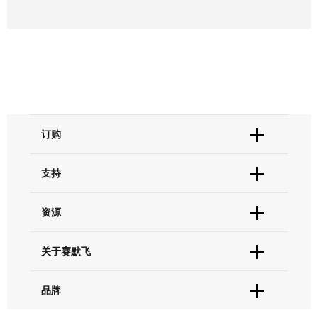
订购
订单状态查询
支持
订单支持
货号直购
帮助&支持
资源
现货供应中心
联系我们 - 400 820 8982
电子采购
技术支持中心
学习中心
关于赛默飞
查找文件&证书
促销
报告网站问题
活动&研讨会
关于我们
品牌
社交媒体
招聘
投资者关系