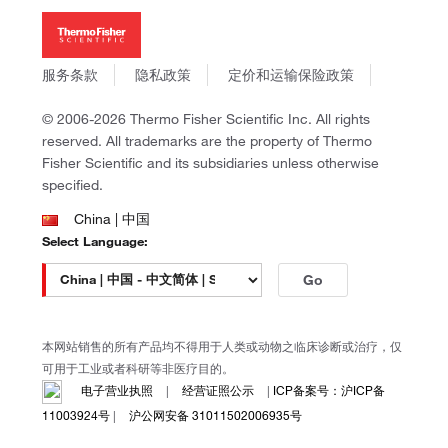
Thermo Scientific
新闻
Applied Biosystems
社会责任
Invitrogen
商标
Gibco
服务条款
隐私政策
定价和运输保险政策
政策和通知
Ion Torrent
© 2006-2026 Thermo Fisher Scientific Inc. All rights
Unity Lab Services
reserved. All trademarks are the property of Thermo
Patheon
Fisher Scientific and its subsidiaries unless otherwise
PPD
specified.
China | 中国
Select Language:
Go
本网站销售的所有产品均不得用于人类或动物之临床诊断或治疗，仅
可用于工业或者科研等非医疗目的。
电子营业执照
|
经营证照公示
|
ICP备案号：沪ICP备
11003924号
|
沪公网安备 31011502006935号