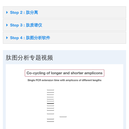
Step 2 : 肽分离
肽分离
Step 3 : 肽质谱仪
肽质谱仪
Step 4 : 肽图分析软件
肽图分析软件
肽图分析专题视频
高分辨率反相肽分离
Thermo Scientific™ Acclaim™ VANQUISH™ C18 UHPLC 色谱
肽分析的金标准
柱
建议用于生物治疗性蛋白质的肽图分析，可提供优异的分离性