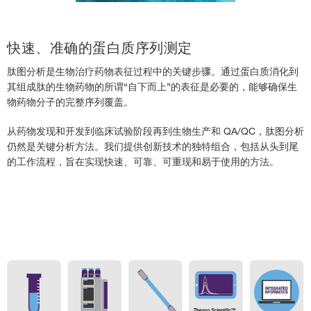
蛋白类药物的辅料分析
›
蛋白质药物液质分析解决方案下载
›
快速、准确的蛋白质序列测定
有奖互动
›
肽图分析是生物治疗药物表征过程中的关键步骤。通过蛋白质消化到
其组成肽的生物药物的所谓“自下而上”的表征是必要的，能够确保生
样本申请
›
物药物分子的完整序列覆盖。
mRNA疫苗研究
›
从药物发现和开发到临床试验阶段再到生物生产和 QA/QC，肽图分析
VFlex-8H完成完整蛋白分析方案优化-离子交换（盐+PH）、SEC、HIC
›
仍然是关键分析方法。我们提供创新技术的独特组合，包括从头到尾
不同类型双抗的pH梯度分析（新型离子交换色谱柱在pH梯度下检测不同类型
的工作流程，旨在实现快速、可靠、可重现和易于使用的方法。
的双特异性抗体）
›
辅料CAD：吐温+CCS-Retain AX
›
Vanquish Duo：SEC+离子交换+CCS（并联）
›
Vanquish Duo：肽图+smart digest（串联）
›
LNP：CAD+ Accucure C30(): 要进行前处理，在于不同组成的脂质体，在
C30上优化方案
›
LNP：CAD+ Acclaim 300 C18():不对样品做任何前处理，测组成
›