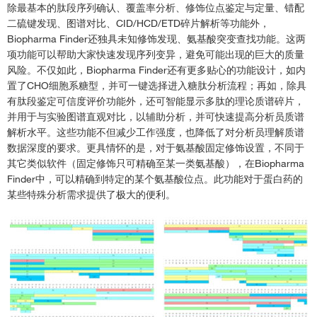
除最基本的肽段序列确认、覆盖率分析、修饰位点鉴定与定量、错配
二硫键发现、图谱对比、CID/HCD/ETD碎片解析等功能外，
Biopharma Finder还独具未知修饰发现、氨基酸突变查找功能。这两
项功能可以帮助大家快速发现序列变异，避免可能出现的巨大的质量
风险。不仅如此，Biopharma Finder还有更多贴心的功能设计，如内
置了CHO细胞系糖型，并可一键选择进入糖肽分析流程；再如，除具
有肽段鉴定可信度评价功能外，还可智能显示多肽的理论质谱碎片，
并用于与实验图谱直观对比，以辅助分析，并可快速提高分析员质谱
解析水平。这些功能不但减少工作强度，也降低了对分析员理解质谱
数据深度的要求。更具情怀的是，对于氨基酸固定修饰设置，不同于
其它类似软件（固定修饰只可精确至某一类氨基酸），在Biopharma
Finder中，可以精确到特定的某个氨基酸位点。此功能对于蛋白药的
某些特殊分析需求提供了极大的便利。