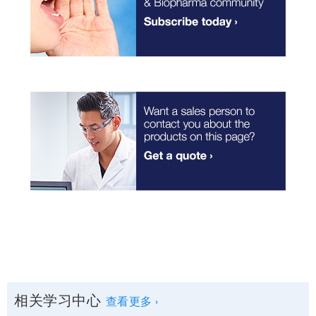
下载手册 (PDF)
从方法创新到最终报告——在企业环境下进行您的常规 UHPLC 或
了解更多有关 Vanquish Flex 如何专为生物制药设计的信息
LC-MS 肽图分析。
Video: The Evolution of a Biocompatible Masterpiece
阅读应用资料
更多信息 ›
Video: Learn about CDS
相关学习中心
查看更多 ›