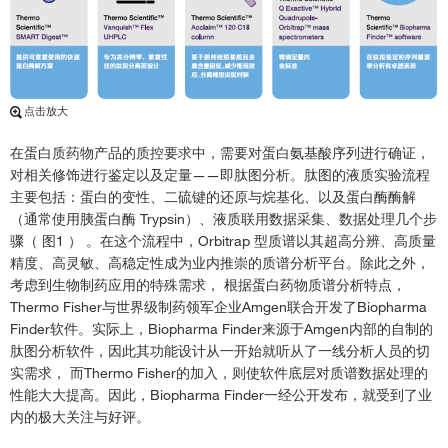
mRNA的纯度：反相和IEC。工艺过程中mRNA纯度的检测，纯化前或纯化后
都可以用。VF Duo
›
辅料CAD：188+CCS-surfacant plus 3um
›
AAV-新的酶能酶切AAV*
›
点击放大
赛默飞ADC研发工艺&质量控制综合应用解决方案
›
在蛋白质药物产品的质控要求中，需要对蛋白氨基酸序列进行确证，
对相关修饰进行鉴定以及定量——即肽图分析。肽图的液质实验流程
主要包括：蛋白的变性、二硫键的还原与烷基化、以及蛋白酶酶解
（通常使用胰蛋白酶 Trypsin）、液质联用数据采集、数据处理几个步
骤（ 图1 ） 。在这个流程中，Orbitrap 型质谱以其超高分辨、高质量
精度、高灵敏、高稳定性成为业内推崇的质谱分析平台。除此之外，
考虑到生物制药应用的特殊需求， 根据蛋白药物质谱分析特点，
Thermo Fisher与世界级制药领军企业Amgen联合开发了Biopharma
Finder软件。实际上，Biopharma Finder来源于Amgen内部的自制的
肽图分析软件，因此其功能设计从一开始就听从了一线分析人员的切
实需求， 而Thermo Fisher的加入，则使软件底层对质谱数据处理的
性能大大提高。因此，Biopharma Finder一经公开发布，就受到了业
内的极大关注与好评。