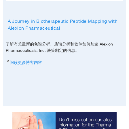
能，有助于确保尖锐峰形。这些色谱柱的特点是采用金属含量极低
一款适用于肽图分析和完整表征的质谱仪。基于 Orbitrap 质谱仪
集成的自下而上分析与完整质谱表征
的超纯硅胶基质，从而最大限度减小拖尾效应并获得对称峰形。
的
Thermo Scientific™ Q Exactive™ BioPharma 平台
可以为市售
功能最强大的台式肽图分析仪器添加优异的变性和原生 MS 完整分
使用
Thermo Scientific™ BioPharma Finder™
集成软件可节约时
A Journey in Biotherapeutic Peptide Mapping with
阅读应用资料
析以及亚基的自上而下/自中而下分析功能。
间并鉴别更多物质。简单的软件工作流程可以指导您的生物治疗药
Alexion Pharmaceutical
物表征路径，提供全面覆盖，包括肽序列验证以及所有变体和修饰
Webinar: Peptide Separations with Pinpoint Precision
与 Thermo Scientific™ BioPharma Finder™ 软件配合使用时，可
的鉴定。
为生物治疗药物表征提供完整的硬件和软件集成解决方案。
了解有关最新的色谱分析、质谱分析和软件如何加速 Alexion
下载手册 (PDF)
Pharmaceuticals, Inc. 决策制定的信息。
阅读手册
了解更多关于 Planet Orbitrap 的信息
可重现、易于使用的 UHPLC
阅读海报资料
阅读更多博客内容
Webinar: Easily Navigate Biotherapeutic Modifications
新款
Thermo Scientific™ Vanquish™ Flex UHPLC
平台为生物兼
Webinar: Don't Miss a Thing on Your Peptide Mapping
容性最先进二元或四元溶剂的混合提供最终解决方案。Vanquish
Journey
Flex 平台设计用于在肽色谱分析中提供准确度、精密度和灵敏度的
新基准。通过坚如磐石的保留时间，您可以可靠地获得发现、开发
符合要求的 LC 和 LC-MS 软件
和 QC 环境中每个肽的鉴定结果。
使用
Thermo Scientific™ Chromeleon™ 7.2 色谱分析数据系统
与 DAD、VWD 和质谱检测无缝兼容且完全兼容
Thermo
(CDS) 软件
可以让您的实验室工作流程更加合理。此软件可以为符
Scientific™ Chromeleon™ CDS 软件
，让此款 UHPLC 系统堪称
合 GxP 生物制药生产和 QA/QC 环境提供卓越的仪器控制、自动
整个药物开发流程的最佳选择。
化和数据处理性能。