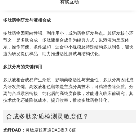
有奖互动
获取增效方案
多肽药物研发与液相合成
多肽药物因靶向性强、副作用小，成为药物研发热点。其研发核心环
中药质量控制
节之一是多肽合成，多肽液相合成作为经典方式，以溶液为反应体
系，操作简便、条件温和，适合中小规模及特殊结构多肽制备，能快
速为研发提供样品，助力推进活性测试与结构优化。
化药研发与质控
多肽分离的关键作用
多肽药物研发
多肽液相合成易产生杂质，影响药物活性与安全性，多肽分离因此成
为研发关键。高效液相色谱等是主流分离技术，可精准去除杂质。分
抗体/ADC药物研发
离与合成紧密衔接，纯化后的高纯度多肽，才能进入临床前研究，其
技术优化还能降低成本、提升收率，推动多肽药物转化。
核酸药物分析
合成多肽杂质检测灵敏度低？
光纤DAD：
灵敏度较普通DAD提升8倍