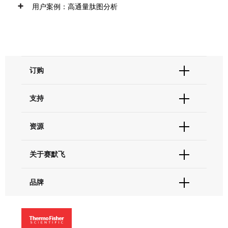
用户案例：高通量肽图分析
可达 3000 mAU
同时检测高含量的主成分和更低含量的相关杂质
超宽的动态范围
点击放大
超低的噪音水平< ± 3 μAU
可同时获取10个信号通道检测数据和一个3D谱图
分析柱：
Hypersil GOLD™ Peptide, 1.9 μm 2.1*100 mm
订购
波长范围：190 – 680 nm，采样频率：200Hz
柱温：
50℃ （still air模式）
减小示差折光和热效应
UHPLC方法：
Vanquish Flex
订单状态查询
支持
订单支持
货号直购
帮助&支持
资源
现货供应中心
某色谱柱HPLC方法
联系我们 - 400 820 8982
点击放大
电子采购
技术支持中心
学习中心
关于赛默飞
查找文件&证书
促销
报告网站问题
活动&研讨会
推荐仪器
关于我们
推荐仪器
品牌
社交媒体
招聘
投资者关系
Thermo Scientific
新闻
Applied Biosystems
Vanquish™ Flex
Vanquish™ Core
社会责任
Invitrogen
UltiMate™ 二极管