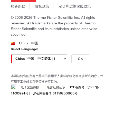
UHPLC 系统
HPLC 系统
商标
阵列检测器
Gibco
服务条款
隐私政策
定价和运输保险政策
政策和通知
Ion Torrent
点击放大
© 2006-2026 Thermo Fisher Scientific Inc. All rights
Unity Lab Services
reserved. All trademarks are the property of Thermo
Patheon
Fisher Scientific and its subsidiaries unless otherwise
PPD
specified.
China | 中国
Select Language:
Go
推荐仪器
本网站销售的所有产品均不得用于人类或动物之临床诊断或治疗，仅
可用于工业或者科研等非医疗目的。
电子营业执照
|
经营证照公示
|
ICP备案号：沪ICP备
11003924号
|
沪公网安备 31011502006935号
Vanquish™ Flex
UHPLC 系统