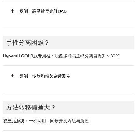
案例：高灵敏度光纤DAD
手性分离困难？
Hypersil GOLD肽专用柱：
脱酰胺峰与主峰分离度提升＞30%
案例：多肽和相关杂质测定
点击放大
UHPLC方法
方法转移偏差大？
LightPipe™技术实现最低的扩散
双三元系统：
一机两用，同步开发方法与质控
10mm，60mm两种石英检测池
可调狭缝宽度实现最佳的分辨率： 1-8nm