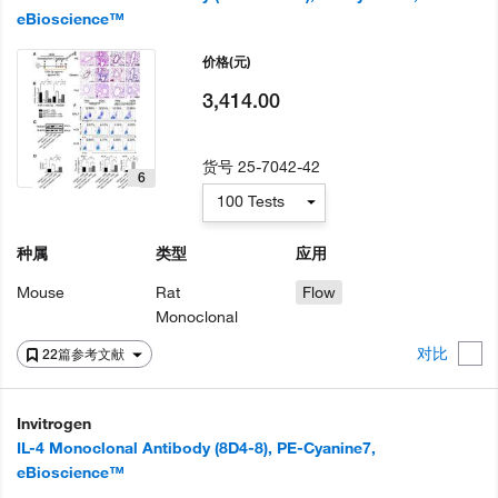
eBioscience™
价格
(元)
3,414.00
货号
25-7042-42
6
100 Tests
种属
类型
应用
Mouse
Rat
Flow
Monoclonal
对比
22篇参考文献
Invitrogen
IL-4 Monoclonal Antibody (8D4-8), PE-Cyanine7,
eBioscience™