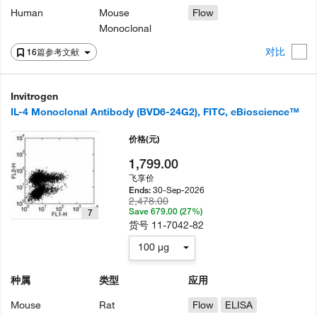
Human
Mouse
Flow
Monoclonal
对比
16篇参考文献
Invitrogen
IL-4 Monoclonal Antibody (BVD6-24G2), FITC, eBioscience™
价格
(元)
1,799.00
飞享价
30-Sep-2026
Ends:
2,478.00
Save 679.00 (27%)
7
货号
11-7042-82
100 µg
种属
类型
应用
Mouse
Rat
Flow
ELISA