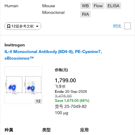
Human
Mouse
WB
Flow
ELISA
Monoclonal
RIA
对比
12篇参考文献
Invitrogen
IL-4 Monoclonal Antibody (8D4-8), PE-Cyanine7,
eBioscience™
价格
(元)
1,799.00
飞享价
30-Sep-2026
Ends:
3,478.00
Save 1,679.00 (48%)
12
货号
25-7049-82
100 µg
种属
类型
应用