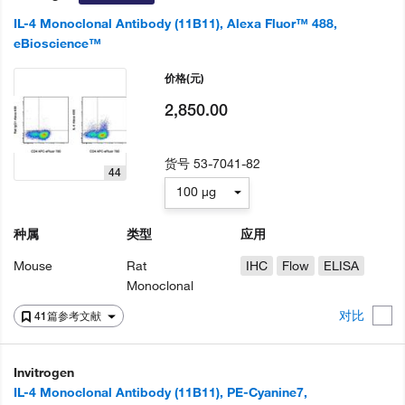
IL-4 Monoclonal Antibody (11B11), Alexa Fluor™ 488,
eBioscience™
价格
(元)
2,850.00
货号
53-7041-82
44
100 µg
种属
类型
应用
Mouse
Rat
IHC
Flow
ELISA
Monoclonal
对比
41篇参考文献
Invitrogen
IL-4 Monoclonal Antibody (11B11), PE-Cyanine7,