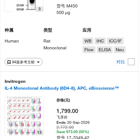
货号
M450
3
500 µg
种属
类型
应用
Human
Rat
WB
IHC
ICC/IF
Monoclonal
Flow
ELISA
Neu
对比
34篇参考文献
Invitrogen
IL-4 Monoclonal Antibody (8D4-8), APC, eBioscience™
价格
(元)
1,799.00
飞享价
30-Sep-2026
Ends:
2,772.00
Save 973.00 (35%)
13
货号
17-7049-42