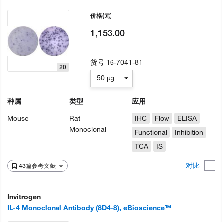
价格
(元)
1,153.00
货号
16-7041-81
20
50 µg
种属
类型
应用
Mouse
Rat
IHC
Flow
ELISA
Monoclonal
Functional
Inhibition
TCA
IS
对比
43篇参考文献
Invitrogen
IL-4 Monoclonal Antibody (8D4-8), eBioscience™