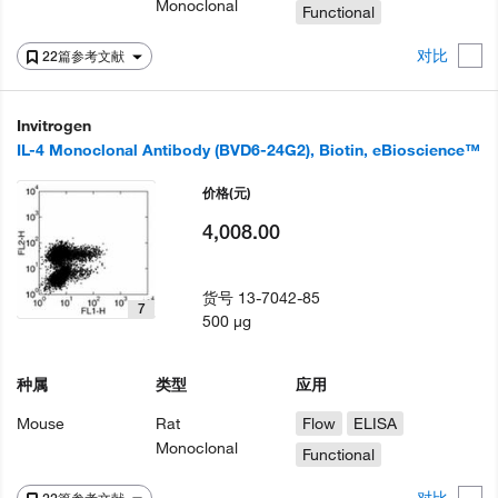
Monoclonal
Functional
对比
22篇参考文献
Invitrogen
IL-4 Monoclonal Antibody (BVD6-24G2), Biotin, eBioscience™
价格
(元)
4,008.00
货号
13-7042-85
7
500 µg
种属
类型
应用
Mouse
Rat
Flow
ELISA
Monoclonal
Functional