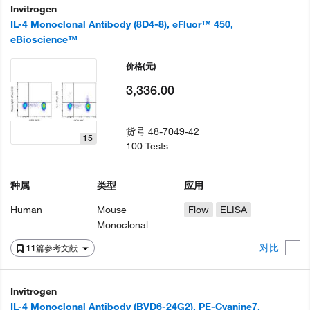
Invitrogen
IL-4 Monoclonal Antibody (8D4-8), eFluor™ 450,
eBioscience™
价格
(元)
3,336.00
货号
48-7049-42
15
100 Tests
种属
类型
应用
Human
Mouse
Flow
ELISA
Monoclonal
对比
11篇参考文献
Invitrogen
IL-4 Monoclonal Antibody (BVD6-24G2), PE-Cyanine7,