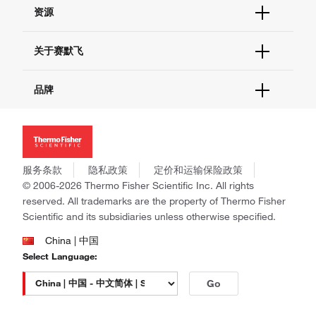
帮助&支持
资源
现货供应中心
联系我们 - 400 820 8982
电子采购
技术支持中心
学习中心
关于赛默飞
查找文件&证书
促销
报告网站问题
活动&研讨会
关于我们
品牌
社交媒体
招聘
投资者关系
Thermo Scientific
新闻
Applied Biosystems
社会责任
Invitrogen
商标
Gibco
服务条款
隐私政策
定价和运输保险政策
政策和通知
Ion Torrent
© 2006-2026 Thermo Fisher Scientific Inc. All rights
reserved. All trademarks are the property of Thermo Fisher
Unity Lab Services
Scientific and its subsidiaries unless otherwise specified.
Patheon
PPD
China | 中国
Select Language:
Go