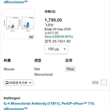
eBioscience™
价格
(元)
1,799.00
飞享价
30-Sep-2026
Ends:
3,827.00
Save 2,028.00 (53%)
42
货号
25-7041-82
100 µg
种属
类型
应用
Mouse
Rat
Flow
Monoclonal
对比
43篇参考文献
Invitrogen
IL-4 Monoclonal Antibody (11B11), PerCP-eFluor™ 710,
eBioscience™