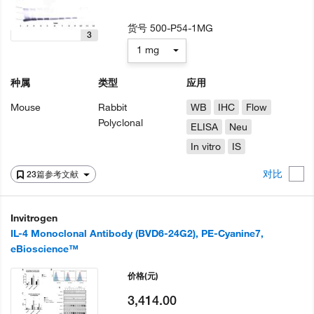
货号
500-P54-1MG
3
1 mg
种属
类型
应用
Mouse
Rabbit
WB
IHC
Flow
Polyclonal
ELISA
Neu
In vitro
IS
对比
23篇参考文献
Invitrogen
IL-4 Monoclonal Antibody (BVD6-24G2), PE-Cyanine7,
eBioscience™
价格
(元)
3,414.00