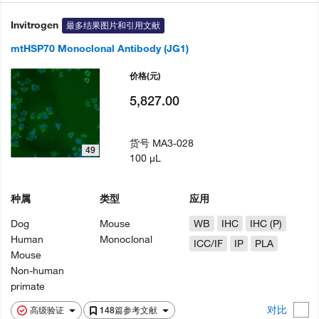
Invitrogen
最多结果图片和引用文献
mtHSP70 Monoclonal Antibody (JG1)
价格
(元)
5,827.00
货号
MA3-028
49
100 µL
种属
类型
应用
Dog
Mouse
WB
IHC
IHC (P)
Human
Monoclonal
ICC/IF
IP
PLA
Mouse
Non-human
primate
对比
高级验证
148篇参考文献