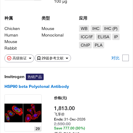
100 µg
种属
类型
应用
Chicken
Mouse
WB
IHC
IHC (P)
Human
Monoclonal
ICC/IF
ELISA
IP
Mouse
ChIP
PLA
Rabbit
对比
高级验证
29篇参考文献
Invitrogen
热销产品
HSP90 beta Polyclonal Antibody
价格
(元)
1,813.00
飞享价
31-Dec-2026
Ends:
2,590.00
Save 777.00 (30%)
29