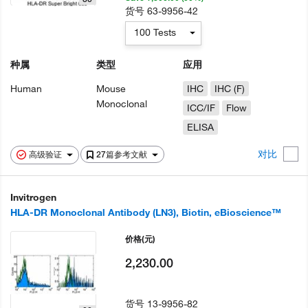
货号
63-9956-42
100 Tests
种属
类型
应用
Human
Mouse
IHC
IHC (F)
Monoclonal
ICC/IF
Flow
ELISA
对比
高级验证
27篇参考文献
Invitrogen
HLA-DR Monoclonal Antibody (LN3), Biotin, eBioscience™
价格
(元)
2,230.00
货号
13-9956-82