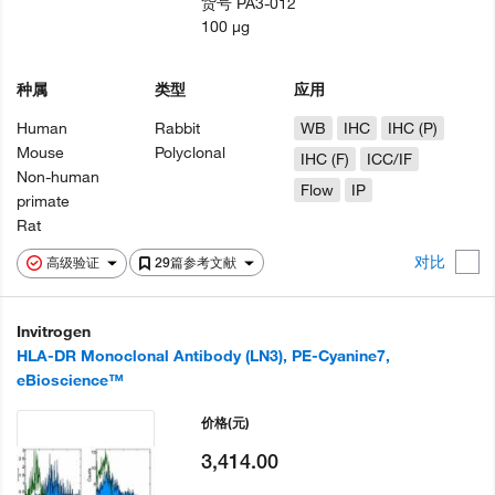
货号
PA3-012
100 µg
种属
类型
应用
Human
Rabbit
WB
IHC
IHC (P)
Mouse
Polyclonal
IHC (F)
ICC/IF
Non-human
Flow
IP
primate
Rat
对比
高级验证
29篇参考文献
Invitrogen
HLA-DR Monoclonal Antibody (LN3), PE-Cyanine7,
eBioscience™
价格
(元)
3,414.00