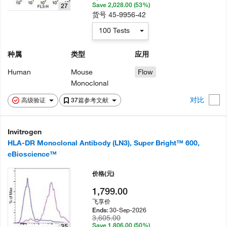
Save 2,028.00 (53%)
27
货号
45-9956-42
100 Tests
种属
类型
应用
Human
Mouse
Flow
Monoclonal
对比
高级验证
37篇参考文献
Invitrogen
HLA-DR Monoclonal Antibody (LN3), Super Bright™ 600,
eBioscience™
价格
(元)
1,799.00
飞享价
30-Sep-2026
Ends:
3,605.00
Save 1,806.00 (50%)
35