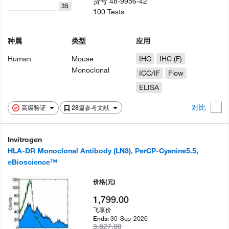
货号
48-9956-42
35
100 Tests
种属
类型
应用
Human
Mouse
IHC
IHC (F)
Monoclonal
ICC/IF
Flow
ELISA
对比
高级验证
28篇参考文献
Invitrogen
HLA-DR Monoclonal Antibody (LN3), PerCP-Cyanine5.5,
eBioscience™
价格
(元)
1,799.00
飞享价
30-Sep-2026
Ends:
3,827.00