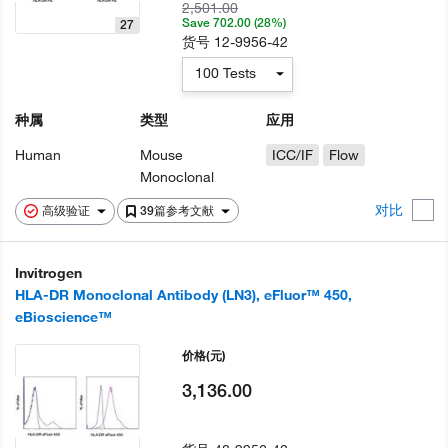
2,501.00
Save 702.00 (28%)
27
货号
12-9956-42
100 Tests
种属
类型
应用
Human
Mouse
ICC/IF
Flow
Monoclonal
对比
高级验证
39篇参考文献
Invitrogen
HLA-DR Monoclonal Antibody (LN3), eFluor™ 450,
eBioscience™
价格
(元)
3,136.00