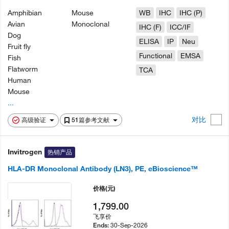
Amphibian
Mouse
WB
IHC
IHC (P)
Avian
Monoclonal
IHC (F)
ICC/IF
Dog
ELISA
IP
Neu
Fruit fly
Functional
EMSA
Fish
Flatworm
TCA
Human
Mouse
...
对比
高级验证
51篇参考文献
Invitrogen
热销产品
HLA-DR Monoclonal Antibody (LN3), PE, eBioscience™
价格
(元)
1,799.00
飞享价
30-Sep-2026
Ends: