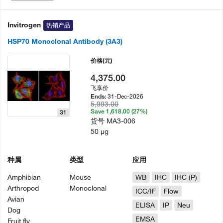
Invitrogen
热销产品
HSP70 Monoclonal Antibody (3A3)
价格
(元)
4,375.00
飞享价
31-Dec-2026
Ends:
5,993.00
Save 1,618.00 (27%)
31
货号
MA3-006
50 µg
种属
类型
应用
Amphibian
Mouse
WB
IHC
IHC (P)
Arthropod
Monoclonal
ICC/IF
Flow
Avian
ELISA
IP
Neu
Dog
EMSA
Fruit fly