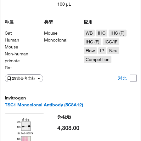
100 µL
种属
类型
应用
Cat
Mouse
WB
IHC
IHC (P)
Human
Monoclonal
IHC (F)
ICC/IF
Mouse
Flow
IP
Neu
Non-human
Competition
primate
Rat
对比
29篇参考文献
Invitrogen
TSC1 Monoclonal Antibody (5C8A12)
价格
(元)
4,308.00