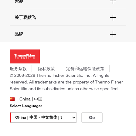
资源
现货供应中心
联系我们 - 400 820 8982
电子采购
技术支持中心
学习中心
关于赛默飞
查找文件&证书
促销
报告网站问题
活动&研讨会
关于我们
品牌
社交媒体
招聘
投资者关系
Thermo Scientific
新闻
Applied Biosystems
社会责任
Invitrogen
商标
Gibco
服务条款
隐私政策
定价和运输保险政策
政策和通知
Ion Torrent
© 2006-2026 Thermo Fisher Scientific Inc. All rights
reserved. All trademarks are the property of Thermo Fisher
Unity Lab Services
Scientific and its subsidiaries unless otherwise specified.
Patheon
PPD
China | 中国
Select Language:
Go