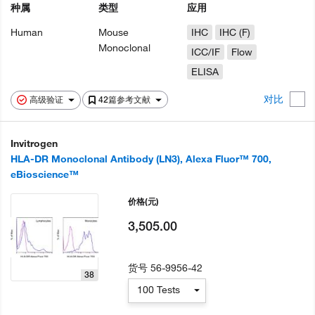
种属
类型
应用
Human
Mouse
IHC
IHC (F)
Monoclonal
ICC/IF
Flow
ELISA
对比
高级验证
42篇参考文献
Invitrogen
HLA-DR Monoclonal Antibody (LN3), Alexa Fluor™ 700,
eBioscience™
价格
(元)
3,505.00
货号
56-9956-42
38
100 Tests