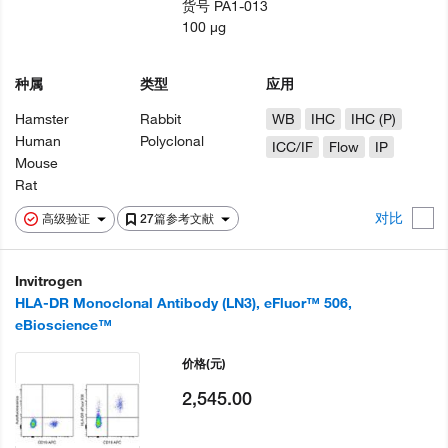
货号
PA1-013
100 µg
种属
类型
应用
Hamster
Rabbit
WB
IHC
IHC (P)
Human
Polyclonal
ICC/IF
Flow
IP
Mouse
Rat
对比
高级验证
27篇参考文献
Invitrogen
HLA-DR Monoclonal Antibody (LN3), eFluor™ 506,
eBioscience™
价格
(元)
2,545.00