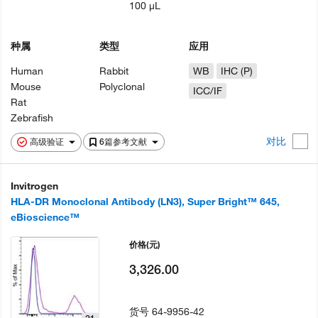
100 µL
种属
类型
应用
Human
Rabbit
WB
IHC (P)
Mouse
Polyclonal
ICC/IF
Rat
Zebrafish
对比
高级验证
6篇参考文献
Invitrogen
HLA-DR Monoclonal Antibody (LN3), Super Bright™ 645,
eBioscience™
价格
(元)
3,326.00
货号
64-9956-42