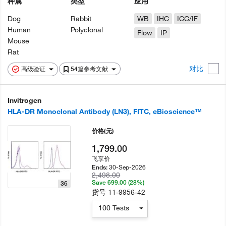
种属
类型
应用
Dog
Rabbit
WB
IHC
ICC/IF
Human
Polyclonal
Flow
IP
Mouse
Rat
对比
高级验证
54篇参考文献
Invitrogen
HLA-DR Monoclonal Antibody (LN3), FITC, eBioscience™
价格
(元)
1,799.00
飞享价
30-Sep-2026
Ends:
2,498.00
Save 699.00 (28%)
36
货号
11-9956-42
100 Tests