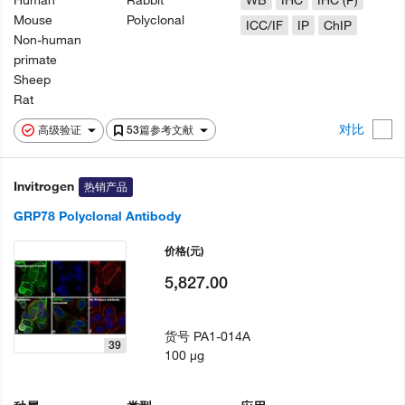
Human
Rabbit
WB
IHC
IHC (P)
Mouse
Polyclonal
ICC/IF
IP
ChIP
Non-human
primate
Sheep
Rat
对比
高级验证
53篇参考文献
Invitrogen
热销产品
GRP78 Polyclonal Antibody
价格
(元)
5,827.00
货号
PA1-014A
39
100 µg