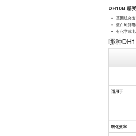
DH10B 
基因组突变使
蓝白斑筛选
有化学或电
哪种DH
适用于
转化效率