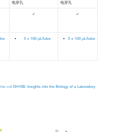
电穿孔
电穿孔
✓
✓
ube
5 x 100 µL/tube
5 x 100 µL/tube
hia coli
DH10B: Insights into the Biology of a Laboratory