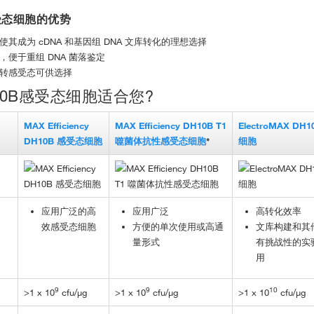
感受态细胞的优势
其成为 cDNA 和基因组 DNA 文库转化的理想选择
，便于重组 DNA 菌落鉴定
转感受态可供选择
10B感受态细胞适合您?
MAX Efficiency
MAX Efficiency DH10B T1
ElectroMAX DH1
DH10B 感受态细胞
噬菌体抗性感受态细胞
*
细胞
应用广泛的高
应用广泛
高转化效率
效感受态细胞
方便的单次使用或高通
文库构建和其
量形式
有挑战性的实
用
9
9
10
>1 x 10
cfu/µg
>1 x 10
cfu/µg
>1 x 10
cfu/µg