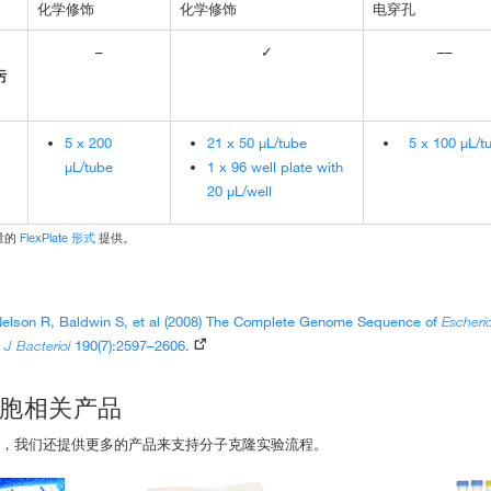
化学修饰
化学修饰
电穿孔
、
–
✓
––
污
5 x 200
21 x 50 µL/tube
5 x 100 µL/t
µL/tube
1 x 96 well plate with
20 µL/well
量的
FlexPlate 形式
提供。
Nelson R, Baldwin S, et al (2008) The Complete Genome Sequence of
Escheric
.
J Bacteriol
190(7):2597–2606.
胞相关产品
，我们还提供更多的产品来支持分子克隆实验流程。