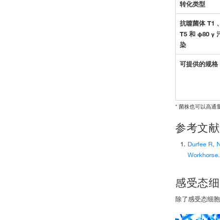
转化类型
抗噬菌体 T1 
T5 和 φ80 γ 
染
可提供的规格
* 菌株也可以高通
参考文献
Durfee R, 
Workhorse
感受态细
除了感受态细胞