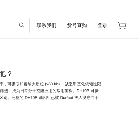
联系我们
货号直购
登录
细胞？
率，可摄取和容纳大质粒 (>30 kb) ，缺乏甲基化依赖性限
菌落筛选，成为日常分子克隆应用的常用菌株。DH10B 可摄
别。完整的 DH10B 基因组已被 Durfeet 等人测序并于