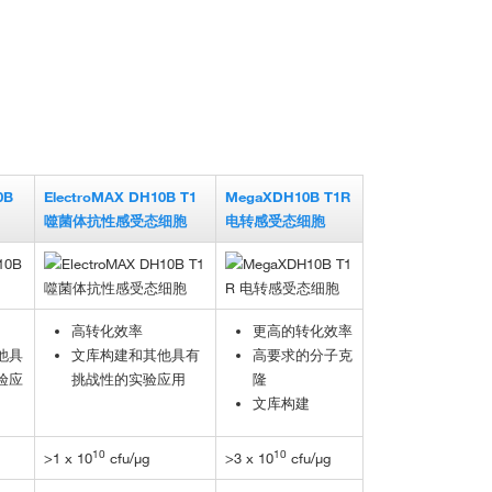
0B
ElectroMAX DH10B T1
MegaXDH10B T1
R
噬菌体抗性感受态细胞
电转感受态细胞
高转化效率
更高的转化效率
他具
文库构建和其他具有
高要求的分子克
验应
挑战性的实验应用
隆
文库构建
10
10
>1 x 10
cfu/µg
>3 x 10
cfu/µg