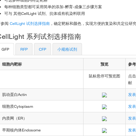
可选多种细胞内特定靶标
每种细胞类型都可采用简单的添加-孵育-成像三步骤方案
可与 其他CellLight 试剂、抗体或有机染料联用
请参阅
CellLight 试剂选择指南
，确定靶标和颜色，实现方便的复染和共定位研
CellLight 系列试剂选择指南
GFP
RFP
CFP
小规格试剂
细胞内靶标
预览
参考
鼠标悬停可预览图
点击
献
肌动蛋白Actin
发表
细胞质Cytoplasm
发表
内质网（ER）
发表
早期核内体Endosome
发表