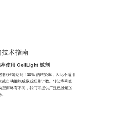
结构技术指南
用 CellLight 试剂
ht 试剂很难能达到 100% 的转染率，因此不适用
究或自动细胞成像或细胞计数。转染率和条
类型而略有不同，我们可提供广泛已验证的
考。