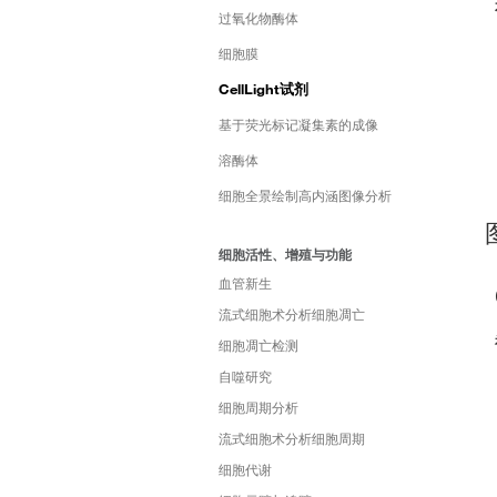
过氧化物酶体
细胞膜
CellLight试剂
基于荧光标记凝集素的成像
溶酶体
细胞全景绘制高内涵图像分析
细胞活性、增殖与功能
血管新生
流式细胞术分析细胞凋亡
细胞凋亡检测
自噬研究
细胞周期分析
流式细胞术分析细胞周期
细胞代谢