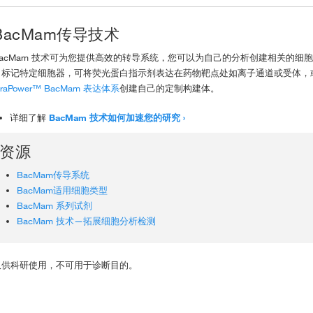
BacMam传导技术
BacMam 技术可为您提供高效的转导系统，您可以为自己的分析创建相关的细胞模
白标记特定细胞器，可将荧光蛋白指示剂表达在药物靶点处如离子通道或受体，
iraPower™ BacMam 表达体系
创建自己的定制构建体。
详细了解
BacMam 技术如何加速您的研究
资源
BacMam传导系统
BacMam适用细胞类型
BacMam 系列试剂
BacMam 技术—拓展细胞分析检测
仅供科研使用，不可用于诊断目的。