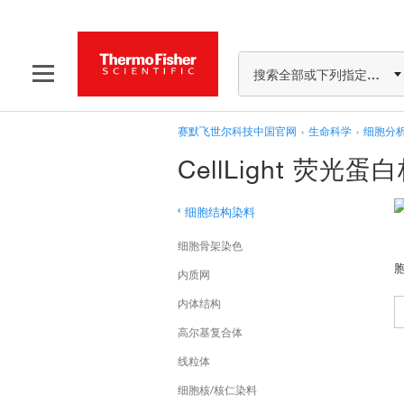
搜索全部或下列指定分类
赛默飞世尔科技中国官网
›
生命科学
›
细胞分
CellLight 荧光
‹
细胞结构染料
细胞骨架染色
内质网
内体结构
高尔基复合体
线粒体
细胞核/核仁染料